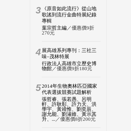
3
《原音如此流行》從山地
歌謠到流行金曲特展紀錄
專輯
葉宗哲主編
／優惠價9折
270元
4
展高雄系列專刊：三社三
味–茂林特展
行政法人高雄市立歷史博
物館
／優惠價9折180元
5
2014年生物奧林匹亞國家
代表選拔競賽試題解析
張哲睿、張若愚、呂明
軒、許耿彰、許力天、洪
學宇、黃靖惟、劉奕辰、
謝允能、劉濬維、黃示其
升、...
／優惠價8折200元