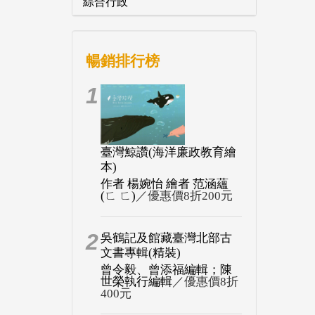
綜合行政
暢銷排行榜
1
臺灣鯨讚(海洋廉政教育繪
本)
作者 楊婉怡 繪者 范涵蘊
(ㄈ ㄈ)
／優惠價8折200元
2
吳鶴記及館藏臺灣北部古
文書專輯(精裝)
曾令毅、曾添福編輯；陳
世榮執行編輯
／優惠價8折
400元