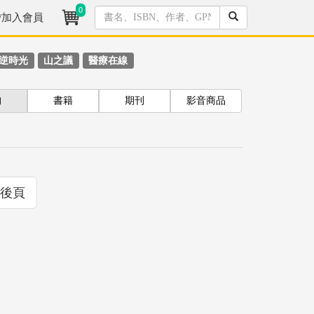
0
/加入會員
逆時光
山之議
醫療在線
拘
書籍
期刊
影音商品
後頁