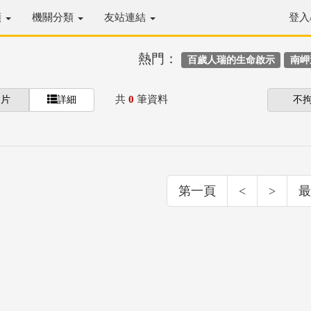
類
機關分類
友站連結
登入
熱門：
百歲人瑞的生命啟示
南岬
共
0
筆資料
圖片
詳細
不
第一頁
<
>
最