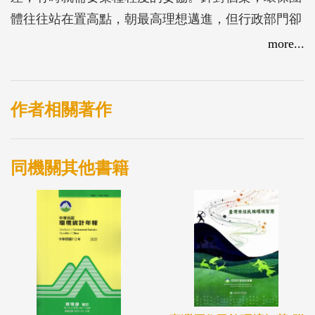
體往往站在置高點，朝最高理想邁進，但行政部門卻
得考量不同利益的相關各方，經常得作出妥協，因此
more...
必須透過一個公開透明的機制，設法找到在當時的客
觀條件下，各方都能接受的可行方案。
民主社會的公共政策要在法律基礎下作決定，而法律
作者相關著作
授權的決策方式有兩個極端，一個是由首長決定，也
就是由主管機關基於權職作出准駁的許可制；另一個
同機關其他書籍
就是交付公民投票，讓所有公民一人一票作出決定。
在這兩個極端之間，還有許多決策方式，例如由議會
決定的代議制度；以及環保署採行的環境影響評估制
度，例如公民咖啡館、公民共識會議、專家代理會
議、專家審議會議或是研商公聽會議等。