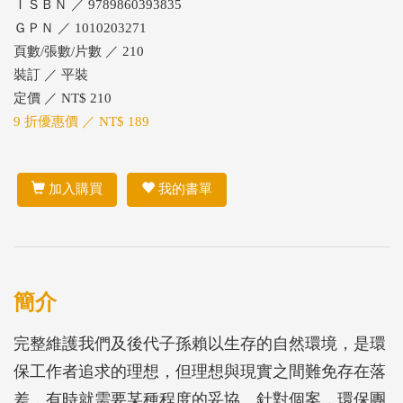
ＩＳＢＮ ／ 9789860393835
ＧＰＮ ／ 1010203271
頁數/張數/片數 ／ 210
裝訂 ／ 平裝
定價 ／ NT$ 210
9 折優惠價 ／ NT$ 189
加入購買
我的書單
簡介
完整維護我們及後代子孫賴以生存的自然環境，是環
保工作者追求的理想，但理想與現實之間難免存在落
差，有時就需要某種程度的妥協。針對個案，環保團