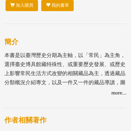
加入購買
我的書單
簡介
本書是以臺灣歷史分期為主軸，以「常民」為主角，
選擇臺史博具館藏特殊性、或重要歷史發展、或歷史
上影響常民生活方式改變的相關藏品為主，透過藏品
分類概況介紹專文，以及一件又一件的藏品導讀，圖
文互為佐證，帶領讀者從物質文化「看見」臺灣歷史
more...
發展的軌跡，因而對臺灣不同時代的生活面貌有概觀
性的了解。
藏品內容分為4個單元介紹：
作者相關著作
第1單元為「異國眼中的福爾摩沙」，記錄16－17世