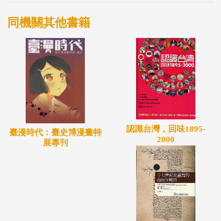
紀西方人眼中首見臺灣的想像。
同機關其他書籍
第2單元「帝國邊陲的臺灣」，主要為17－19世紀清
帝國邊陲的臺灣，從邊陲到發現地理重要性的歷史轉
折。
第3單元「摩登生活新秩序」，記述19－20世紀臺灣
割讓給日本後50年的歷史發展。
第4單元「邁向多元民主」，主要為20世紀1945年以
後的臺灣生活。
認識台灣，回味1895-
臺漫時代：臺史博漫畫特
2000
展專刊