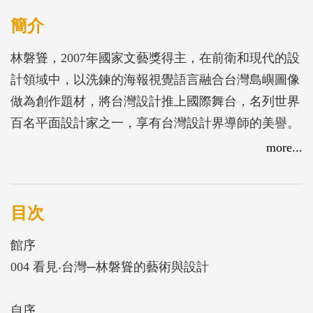
簡介
林磐聳，2007年國家文藝獎得主，在前衛和現代的設
計領域中，以洗鍊的海報視覺語言融合台灣島嶼圖像
做為創作題材，將台灣設計推上國際舞台，名列世界
百名平面設計家之一，享有台灣設計界導師的美譽。
本圖錄整理林教授於設計、藝術及文化創意產業領域
more...
之各類作品，以「看見，台灣」為題，表達其創作理
念。台灣意象在林教授的解讀下，呈現不同的風貌。
藉由企業識別系統設計、海報、藝術及文創等作品，
目次
可以發現到林教授悠遊自在於藝術與設計二個領域
館序
中，感受到其強大的創作能量。
004 看見‧台灣─林磐聳的藝術與設計
自序