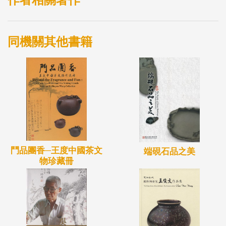
同機關其他書籍
鬥品團香─王度中國茶文
端硯石品之美
物珍藏冊