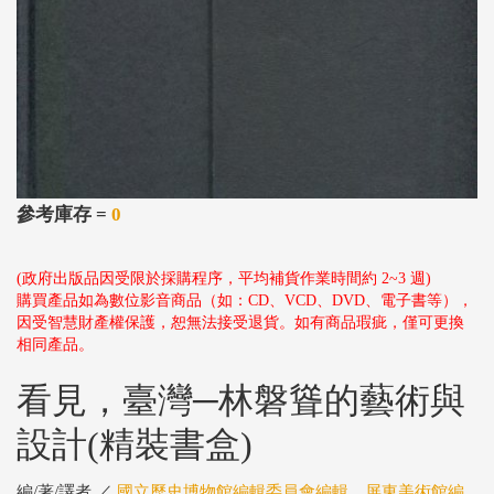
參考庫存 =
0
(政府出版品因受限於採購程序，平均補貨作業時間約 2~3 週)
購買產品如為數位影音商品（如：CD、VCD、DVD、電子書等），
因受智慧財產權保護，恕無法接受退貨。如有商品瑕疵，僅可更換
相同產品。
看見，臺灣─林磐聳的藝術與
設計(精裝書盒)
編/著/譯者 ／
國立歷史博物館編輯委員會編輯，屏東美術館編