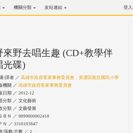
類
機關分類
友站連結
登入
野來野去唱生趣 (CD+教學伴
唱光碟)
/著/譯者 ／
高雄市政府客家事務委員會，美濃區龍肚國民小學
版機關 ／
高雄市政府客家事務委員會
日期 ／ 2012-12
題分類 ／ 文化藝術
政分類 ／ 文藝發展
ＢＮ ／ 9899000002418
Ｎ ／ 3310103847
數/張數/片數 ／ 2