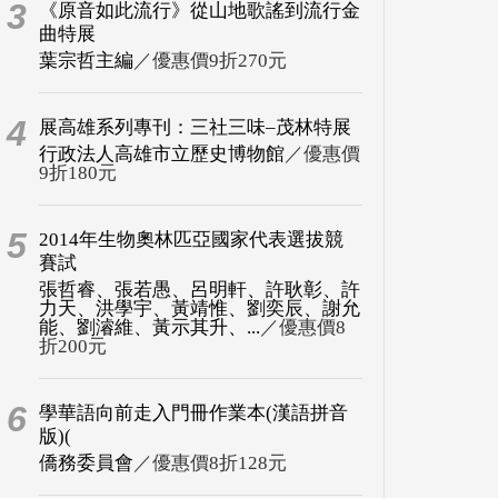
3
《原音如此流行》從山地歌謠到流行金
曲特展
葉宗哲主編
／優惠價9折270元
4
展高雄系列專刊：三社三味–茂林特展
行政法人高雄市立歷史博物館
／優惠價
9折180元
5
2014年生物奧林匹亞國家代表選拔競
賽試
張哲睿、張若愚、呂明軒、許耿彰、許
力天、洪學宇、黃靖惟、劉奕辰、謝允
能、劉濬維、黃示其升、...
／優惠價8
折200元
6
學華語向前走入門冊作業本(漢語拼音
版)(
僑務委員會
／優惠價8折128元