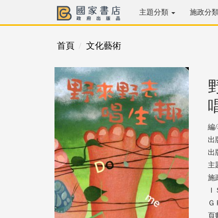
主題分類
施政分
首頁
文化藝術
編
出
出版
主
施
ＩＳ
ＧＰ
頁