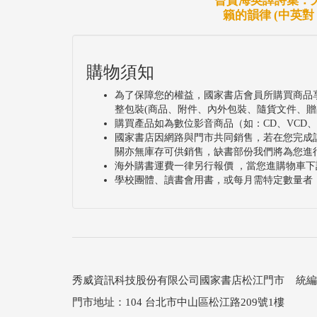
曾貴海英譯詩集：
02.腳踏車
籟的韻律 (中英對
03.夾嘴嬤
04.生日快樂
05.恁靚
購物須知
06.捉烏龍
為了保障您的權益，國家書店會員所購買商品
整包裝(商品、附件、內外包裝、隨貨文件、贈
07.鶺鴒
購買產品如為數位影音商品（如：CD、VCD
08.搖兒曲
國家書店因網路與門市共同銷售，若在您完成
關亦無庫存可供銷售，缺書部份我們將為您進
09.逐飛機
海外購書運費一律另行報價 ，當您進購物車下
10.毋盼得
學校團體、讀書會用書，或每月需特定數量者
秀威資訊科技股份有限公司國家書店松江門市 統編：25
門市地址：104 台北市中山區松江路209號1樓