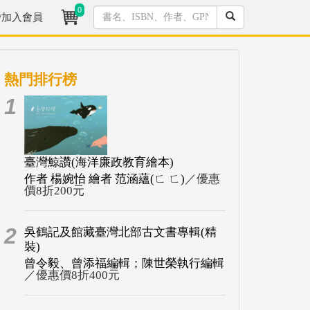
0
/加入會員
熱門排行榜
1
臺灣鯨讚(海洋廉政教育繪本)
作者 楊婉怡 繪者 范涵蘊(ㄈ ㄈ)
／優惠
價8折200元
2
吳鶴記及館藏臺灣北部古文書專輯(精
裝)
曾令毅、曾添福編輯；陳世榮執行編輯
／優惠價8折400元