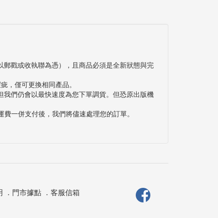
以郵戳或收執聯為憑），且商品必須是全新狀態與完
瑕疵，僅可更換相同產品。
但我們仍會以最快速度為您下單調貨。但恐原出版機
與運費一併支付後，我們將儘速處理您的訂單。
明
．
門市據點
．
客服信箱