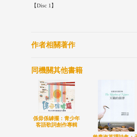
【Disc 1】
01.歡迎歌
02.腳踏車
03.夾嘴嬤
04.生日快樂
作者相關著作
05.恁靚
06.捉烏龍
同機關其他書籍
07.鶺鴒
08.搖兒曲
09.逐飛機
10.毋盼得
係毋係罅擺：青少年
【Disc 2】教學伴唱帶
客語歌詞創作專輯
01.歡迎歌