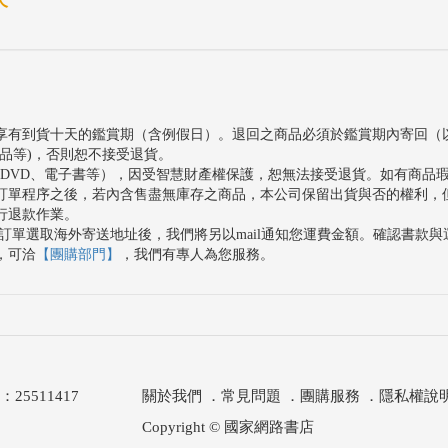
天
享有到貨十天的鑑賞期（含例假日）。退回之商品必須於鑑賞期內寄回（
品等)，否則恕不接受退貨。
、DVD、電子書等），因受智慧財產權保護，恕無法接受退貨。如有商品
訂單程序之後，若內含售盡無庫存之商品，本公司保留出貨與否的權利，
行退款作業。
訂單選取海外寄送地址後，我們將另以mail通知您運費金額。確認書款
，可洽
【團購部門】
，我們有專人為您服務。
511417
關於我們
．
常見問題
．
團購服務
．
隱私權說
Copyright © 國家網路書店