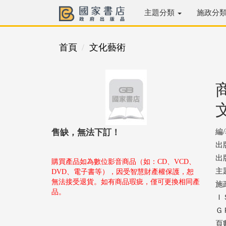
主題分類
施政分
首頁
文化藝術
售缺，無法下訂！
編
出
出版
購買產品如為數位影音商品（如：CD、VCD、
主
DVD、電子書等），因受智慧財產權保護，恕
無法接受退貨。如有商品瑕疵，僅可更換相同產
施
品。
ＩＳ
ＧＰ
頁數