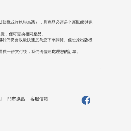
以郵戳或收執聯為憑），且商品必須是全新狀態與完
瑕疵，僅可更換相同產品。
但我們仍會以最快速度為您下單調貨。但恐原出版機
與運費一併支付後，我們將儘速處理您的訂單。
明
．
門市據點
．
客服信箱