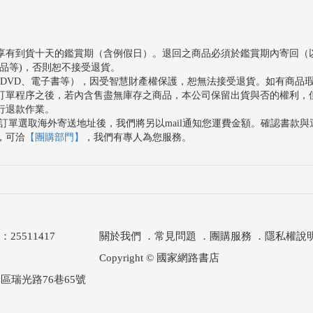
婦好這對夫妻，遂成為歷史未載卻考古證據斑斑可
享有到貨十天的鑑賞期（含例假日）。退回之商品必須於鑑賞期內寄回（
品等)，否則恕不接受退貨。
、DVD、電子書等），因受智慧財產權保護，恕無法接受退貨。如有商品
訂單程序之後，若內含售盡無庫存之商品，本公司保留出貨與否的權利，
行退款作業。
訂單選取海外寄送地址後，我們將另以mail通知您運費金額。確認書款
，可洽
【團購部門】
，我們有專人為您服務。
511417
關於我們
．
常見問題
．
團購服務
．
隱私權說
Copyright © 國家網路書店
區瑞光路76巷65號