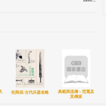
庫般大批貯藏的甲骨，記錄殷商王室，說明武丁時
漢字一脈相承的源頭，都令人驚嘆。1950 年以
墟，深入發現殷商王室貴族與居民的生活內涵，包
」是重複出現在甲骨文字上的名字，一般相信她是
逐漸擴展對商朝的認知，這是考古學家們接力考古
有力的接續，補強歷史所未載的深度與厚度，也在
一個是商代「德高可尊」在位五十九年的王，他的
已遭嚴重盜擾，遺物現存於台北南港。一個是甲骨
代
典範與流傳－范寬及
祀與戎-古代兵器攻略
武丁經常卜問她分娩、病痛之事，關切之情可見。
其傳派
的知名女性考古學家鄭振香所發掘，一千四百餘件