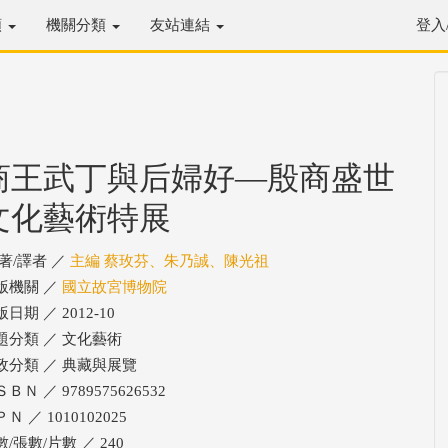
類
機關分類
友站連結
登入
商王武丁與后婦好—殷商盛世
文化藝術特展
/著/譯者 ／
主編 蔡玫芬、朱乃誠、陳光祖
版機關 ／
國立故宮博物院
日期 ／ 2012-10
題分類 ／ 文化藝術
政分類 ／ 典藏與展覽
ＢＮ ／ 9789575626532
Ｎ ／ 1010102025
/張數/片數 ／ 240