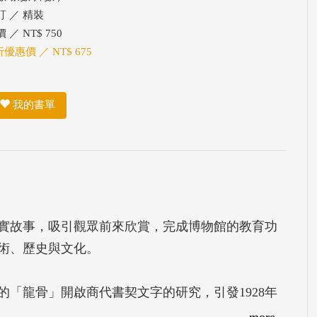
訂 ／ 精裝
 ／ NT$ 750
折優惠價 ／ NT$ 675
我的書單
實故事，吸引觀眾前來欣賞，完成博物館的教育功
術、歷史與文化。
「龍骨」開啟商代書契文字的研究，引發1928年
的考古，直到抗戰軍興。十年之內，王陵、宮殿的
more...