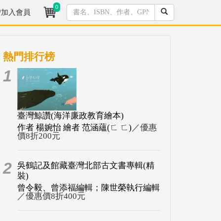
0
/加入會員
熱門排行榜
1
臺灣鯨讚(海洋廉政教育繪本)
作者 楊婉怡 繪者 范涵蘊(ㄈ ㄈ)
／優惠
價8折200元
2
吳鶴記及館藏臺灣北部古文書專輯(精
裝)
曾令毅、曾添福編輯；陳世榮執行編輯
／優惠價8折400元