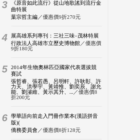
3
《原音如此流行》從山地歌謠到流行金
曲特展
葉宗哲主編
／優惠價9折270元
4
展高雄系列專刊：三社三味–茂林特展
行政法人高雄市立歷史博物館
／優惠價
9折180元
5
2014年生物奧林匹亞國家代表選拔競
賽試
張哲睿、張若愚、呂明軒、許耿彰、許
力天、洪學宇、黃靖惟、劉奕辰、謝允
能、劉濬維、黃示其升、...
／優惠價8
折200元
6
學華語向前走入門冊作業本(漢語拼音
版)(
僑務委員會
／優惠價8折128元