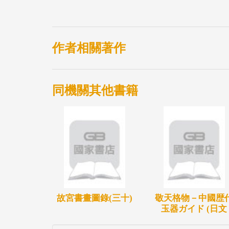
考古成果揭露商王朝的存在事實，尤其是書
期大小事件的卜問；成熟的字體結構，與今日
後，中國社會科學院考古研究所繼續發掘殷
作者相關著作
括座落在宮殿區完整的婦好墓；墓主「婦好
商王武丁諸后之一。
同機關其他書籍
殷墟遺址至今仍在考古學家的勤懇耕耘下，
的佳話，他們共同營造考古與歷史最初也最
疑古風潮中挽救了史學的可信度。
武丁和婦好，是另一個讓人感興趣的故事，
王陵應當是中央研究院發掘的大墓之一，墓
故宮書畫圖錄(三十)
敬天格物－中國歴
文中記載能主持祭祀又率大軍出征的女性，
玉器ガイド (日文
她的墓葬完整的為三千年後中國社會科學院