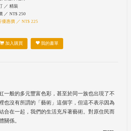
訂 ／ 精裝
 ／ NT$ 250
折優惠價 ／ NT$ 225
加入購買
我的書單
虹一般的多元豐富色彩，甚至於同一族也出現了不
裡也沒有所謂的「藝術」這個字，但這不表示因為
結合在一起，我們的生活充斥著藝術。對原住民而
體關係。
活美學，一方面是藉以詮釋因族群與文化多樣性特
more...