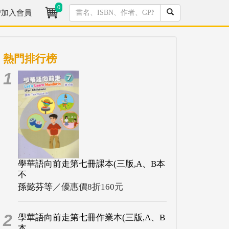
0
/加入會員
熱門排行榜
1
學華語向前走第七冊課本(三版,A、B本
不
孫懿芬等
／優惠價8折160元
2
學華語向前走第七冊作業本(三版,A、B
本