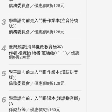
僑務委員會
／優惠價8折128元
3
學華語向前走入門冊作業本(注音符號
版)(
僑務委員會
／優惠價8折128元
4
臺灣鯨讚(海洋廉政教育繪本)
作者 楊婉怡 繪者 范涵蘊(ㄈ ㄈ)
／優惠
價8折200元
5
學華語向前走入門冊作業本(漢語拼音
版)(
僑務委員會
／優惠價8折128元
6
學華語向前走入門冊課本(漢語拼音版)
(A
孫懿芬等
／優惠價8折160元