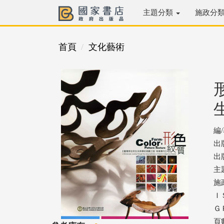
主題分類
施政分
首頁
文化藝術
編
出
出版
主
施
ＩＳ
ＧＰ
頁數