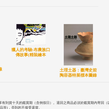
獵人的考驗:布農族口
傳故事(精裝繪本
線
土理土器：臺灣史前
陶容器特展標本圖錄
享有到貨十天的鑑賞期（含例假日）。退回之商品必須於鑑賞期內寄回（
品等)，否則恕不接受退貨。