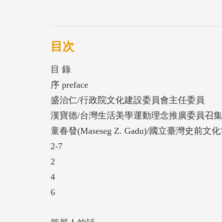
質而豐富了臺灣的生活美學，也為生活美學
要強化原住民族群的社會裡，每一個人都被
想和動力的源泉。創作的過程，家、聚落、
目次
是創作和生活美學的原動力。任何作品都是
目 錄
一位創作家都備受尊敬，因為他們都有相當
序 preface
過去，部落的各種慶典活動是個人創作成果
盛治仁/行政院文化建設委員會主任委員
間。對創作家來說，這是重要的觀摩、學習
漢寶德/台灣生活美學運動理念推廣委員召
中各家男孩子所佩帶的飾物都是非常精美的
童春發(Maseseg Z. Gadu)/國立臺灣史前
動因與作品的展示。藉由活動學習別人的長
2-7
巧。
2
臺灣原住民族長年受外來政權及其文化政策
4
勵，除了重新挖掘與學習更多的美學語彙之
6
章與故事再現於我們的社會。正如當今許多
灣的生活美學。