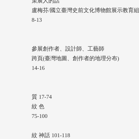
策展人的話
文建會自2008年開始推動的「臺灣生活美
盧梅芬/國立臺灣史前文化博物館展示教育
學的微觀之旅」特展，在史前館開展是有它
8-13
「希望透過美感基本元素(美感DNA)的放
美學現象——「自然與樸質」與「藝術天賦
呈現多樣甚至顛覆以往刻板與既定印象的原
參展創作者、設計師、工藝師
住民豐饒的美感元素「有看沒有見」的反省
跨頁(臺灣地圖、創作者的地理分布)
藝術可以是世界語言，有助於解決文化的差
14-16
如用西方的藝術眼光和認定來鑑別原住民的
工藝品。希望透過這個展讓國人重新發掘與
與轉化成更多的可能。
質 17-74
紋 色
75-100
紋 神話 101-118