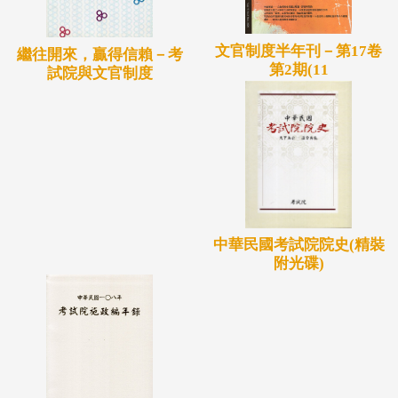
文官制度半年刊－第17卷
繼往開來，贏得信賴－考
第2期(11
試院與文官制度
中華民國考試院院史(精裝
附光碟)