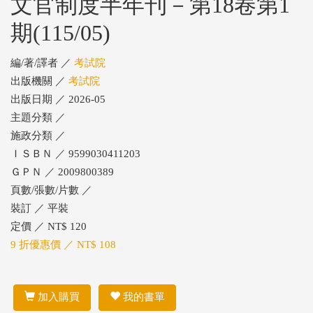
文官制度半年刊－第18卷第1
期(115/05)
編/著/譯者 ／
考試院
出版機關 ／
考試院
出版日期 ／ 2026-05
主題分類 ／
施政分類 ／
ＩＳＢＮ ／ 9599030411203
ＧＰＮ ／ 2009800389
頁數/張數/片數 ／
裝訂 ／ 平裝
定價 ／ NT$ 120
9 折優惠價 ／ NT$ 108
加入購買
我的書單