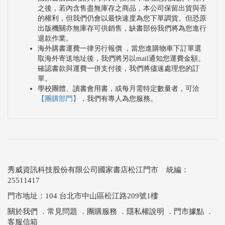
之後，若內含售盡無庫存之商品，本公司保留出貨與否
的權利，但我們仍會以最快速度為您下單調貨。但恐原
出版機關亦無庫存可供銷售，缺書部份我們將為您進行
退款作業。
海外購書運費一律另行報價 ，當您進購物車下訂單選
取海外寄送地址後，我們將另以mail通知您運費金額。
確認書款與運費一併支付後，我們將儘速處理您的訂
單。
學校團體、讀書會用書，或每月需特定數量者，可洽
【團購部門】
，我們有專人為您服務。
秀威資訊科技股份有限公司國家書店松江門市 統編：
25511417
門市地址：104 台北市中山區松江路209號1樓
關於我們
．
常見問題
．
團購服務
．
隱私權說明
．
門市據點
．
客服信箱