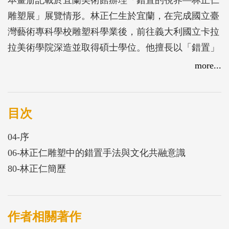
雕塑展」展覽情形。林正仁生於宜蘭，在完成國立臺
灣藝術專科學校雕塑科學業後，前往義大利國立卡拉
拉美術學院深造並取得碩士學位。他擅長以「錯置」
的藝術手法塑造社會景觀，本次展覽引領觀者在文化
more...
交錯與時空並置之間，重新審視傳統與當代的關係，
並在不同視域中理解差異，打破固有信念與刻板印
象，最終以創意想像促進對話與包容。
目次
04-序
06-林正仁雕塑中的錯置手法與文化共融意識
80-林正仁簡歷
作者相關著作