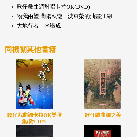
歌仔戲曲調對唱卡拉OK(DVD)
物我兩望‧蘭陽臥遊：沈東榮的油畫江湖
大地行者－李讚成
同機關其他書籍
歌仔戲曲調卡拉OK樂譜
歌仔戲曲調之美
集(附CD*2