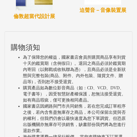
迫聲音－音像裝置展
倫敦超當代設計展
購物須知
為了保障您的權益，國家書店會員所購買商品享有到貨
十天的鑑賞期（含例假日）。退回之商品必須於鑑賞期
內寄回（以郵戳或收執聯為憑），且商品必須是全新狀
態與完整包裝(商品、附件、內外包裝、隨貨文件、贈
品等)，否則恕不接受退貨。
購買產品如為數位影音商品（如：CD、VCD、DVD、
電子書等），因受智慧財產權保護，恕無法接受退貨。
如有商品瑕疵，僅可更換相同產品。
國家書店因網路與門市共同銷售，若在您完成訂單程序
之後，若內含售盡無庫存之商品，本公司保留出貨與否
的權利，但我們仍會以最快速度為您下單調貨。但恐原
出版機關亦無庫存可供銷售，缺書部份我們將為您進行
退款作業。
海外購書運費一律另行報價 ，當您進購物車下訂單選