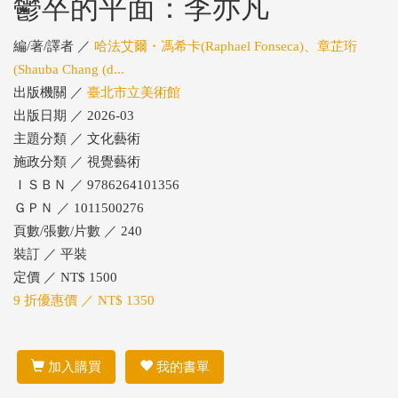
鬱卒的平面：李亦凡
編/著/譯者 ／
哈法艾爾・馮希卡(Raphael Fonseca)、章芷珩
(Shauba Chang (d...
出版機關 ／
臺北市立美術館
出版日期 ／ 2026-03
主題分類 ／ 文化藝術
施政分類 ／ 視覺藝術
ＩＳＢＮ ／ 9786264101356
ＧＰＮ ／ 1011500276
頁數/張數/片數 ／ 240
裝訂 ／ 平裝
定價 ／ NT$ 1500
9 折優惠價 ／ NT$ 1350
加入購買
我的書單