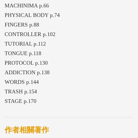
MACHINIMA p.66
PHYSICAL BODY p.74
FINGERS p.88
CONTROLLER p.102
TUTORIAL p.112
TONGUE p.118
PROTOCOL p.130
ADDICTION p.138
WORDS p.144
TRASH p.154
STAGE p.170
作者相關著作