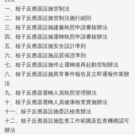
原子能會議，教育部爰陳奉行政院發布設立「行政院
一、核子反應器設施管制法
原子能委員會」(以下簡稱原能會)，民國五十七年五
二、核子反應器設施管制法施行細則
月九日，總統令頒「原子能法」明定設置原子能委員
三、核子反應器設施建廠執照申請審核辦法
會，原能會成為依法設置之中央二級部會，下設核能
四、核子反應器設施運轉執照申請審核辦法
研究所、放射性物料管理局及輻射偵測中心三個所屬
五、核子反應器設施安全設計準則
機關，執掌原子能和平運用所涉及原子能科技發展及
六、核子反應器設施品質保證準則
安全監理工作。(原子能委員會沿革如下附)
七、核子反應器設施停止運轉後再起動管制辦法
八、核子反應器設施異常事件報告及立即通報作業辦
一百一十二年九月二十七日，配合行政院組織調整作
法
業，重新整合我國核能及輻射安全管制機關的運作型
九、核子反應器運轉人員執照管理辦法
態，原能會改制為中央三級獨立機關「核能安全委員
十、核子反應器運轉人員健康檢查實施辦法
會」(簡稱核安會)，放射性物料管理局併入為核安會
十一、核子反應器設施委託檢查辦法
內部單位，並設立所屬機關「輻射偵測中心」，持續
十二、核子反應器設施監查工作範圍及監查機構認可
執行環境輻射偵測業務。此外，核能研究所改制為行
辦法
政法人「國家原子能科技研究院」，並以核安會為監