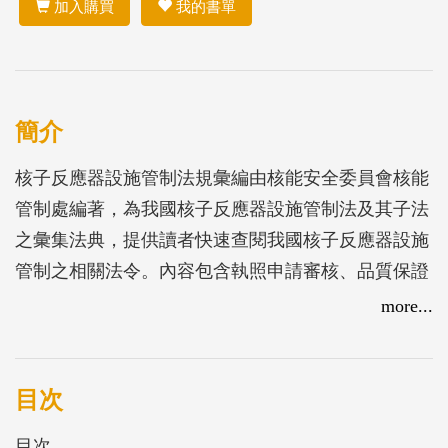
加入購買
我的書單
簡介
核子反應器設施管制法規彙編由核能安全委員會核能
管制處編著，為我國核子反應器設施管制法及其子法
之彙集法典，提供讀者快速查閱我國核子反應器設施
管制之相關法令。內容包含執照申請審核、品質保證
準則、除役許可申請審核及管理等。
more...
核能安全委員會沿革:
聯合國大會第九屆常會審議美國政府所提「國際合作
發展原子能和平用途」，嗣後外交部於民國四十三年
目次
十二月建議行政院設立原子能研究機構，並參加國際
目次