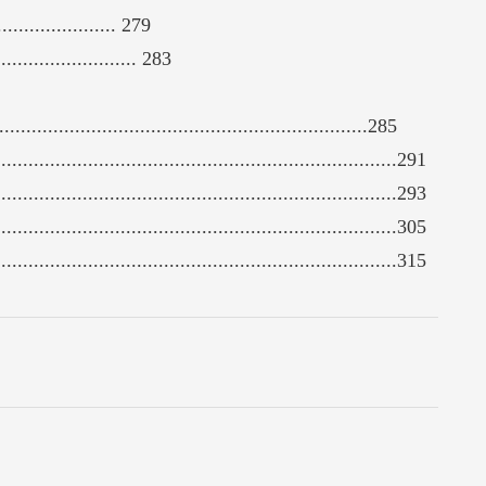
............ 279
........................ 283
.....................................................................285
.....................................................................291
.....................................................................293
.....................................................................305
.....................................................................315