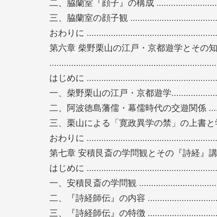
二、脇蘭室『顔子』の構成 ................................
三、脇蘭室の顔子観 .........................................
おわりに .......................................................
第六章 柴野栗山の江戸・京都遊学とその知
...................................................................
はじめに .......................................................
一、柴野栗山の江戸・京都遊学...........................
二、阿波徳島藩儒・幕儒時代の交遊関係 ..............
三、栗山による「寛政異学の禁」の上書と学政改革
おわりに .......................................................
第七章 安積艮斎の学問観とその『詩経』講義 ................
はじめに .......................................................
一、安積艮斎の学問観 ......................................
二、『詩経師伝』の内容 ...................................
三、『詩経師伝』の特徴 ...................................