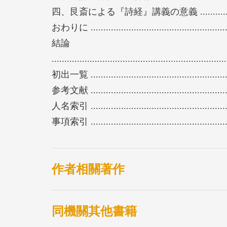
四、艮斎による『詩経』講義の意義 ....................
おわりに .......................................................
結論
....................................................................
初出一覧 ..........................................................
参考文献 ..........................................................
人名索引 ..........................................................
事項索引 ..........................................................
作者相關著作
同機關其他書籍