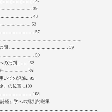
.......................... 37
ない。むしろ、聖人や先賢たちの言葉を自らの人
.............. 39
するものであり、いわば経書解釈と思想実践は表
..................... 43
さず個人の気質変化から人倫円満の追求を含めた
.................. 53
問である。まさしく儒学を生きるあり方にほかな
.......................... 57
の追求を志向し、そして聖人の教えを人生の道し
................................................
儒者の道への意識である。彼らは学問塾を営み、
............................... 59
への意識を次の世代へとつなげていった。
.......................... 59
....... 62
......... 85
ての評論.. 95
の位置 ..100
........................ 108
『詩経』学への批判的継承
..............................................................................