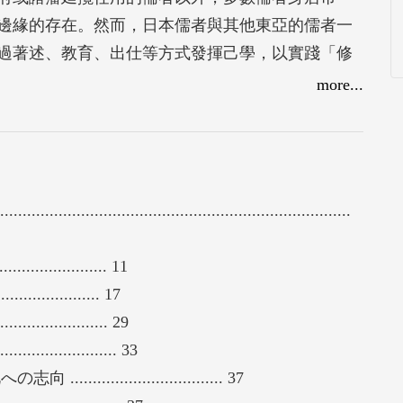
邊緣的存在。然而，日本儒者與其他東亞的儒者一
過著述、教育、出仕等方式發揮己學，以實踐「修
體意識，並帶入儒者的遊學及開展知性人際網絡的
more...
柴野栗山、安積艮齋等儒者如何通過解釋經書及思
立日用實踐禮儀；履軒以批判性繼承朱子學的立場
師從竹山，嚮往聖賢修己治人之道、高度評價顏
都，累積豐富的人脈，在出任幕府學官推展學政改
............................................................................
朱子學為主並兼容諸學的態度，從其《詩經》講學
。這些儒者各自有其立場及生活方式，然而皆真摯
.............. 11
、乃至參與政治。
.......... 17
................. 29
中井履軒、脇蘭室、柴野栗山、安積艮斎といった
...................... 33
思想実践のあり方を考察する。彼ら朱子学を学ん
......................... 37
語』や『詩経』などの古典をめぐって、字義を読