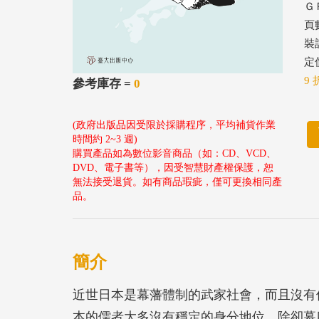
ＧＰ
頁數
裝
定價
9 
參考庫存 =
0
(政府出版品因受限於採購程序，平均補貨作業
時間約 2~3 週)
購買產品如為數位影音商品（如：CD、VCD、
DVD、電子書等），因受智慧財產權保護，恕
無法接受退貨。如有商品瑕疵，僅可更換相同產
品。
簡介
近世日本是幕藩體制的武家社會，而且沒有
本的儒者大多沒有穩定的身分地位，除卻幕