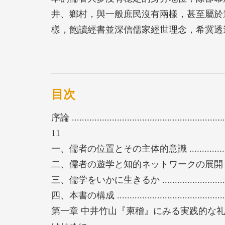
井、鄉村，與一般庶民沒有兩樣，甚至屬於
樣，飽讀經書並深信儒家經世理念，希冀透
己治人」之道。本書重視日本儒者這樣的主
視角，探討中井竹山、中井履軒、脇蘭室、
想實踐以活出儒學。竹山著作《柬稽》以建
解釋《論語》及《詩經》；蘭室遊學懷德堂
目次
淵，並開展其經世思想；栗山遊學江戶、京
序論 ...............................................................
革之餘仍持續與文人儒士交遊；艮齋秉持以
11
可看出艮齋投注經學教育、啟迪後進的熱忱
一、儒者の位置とその主体的意識 ........................
地看待學問，以此態度解釋經書、教育門生
二、儒者の遊学と知的ネットワークの展開 ............
三、儒学をいかに生きるか ................................
本書は、主に近世後期を生きた中井竹山、
四、本書の構成 ...............................................
儒者たちを取り上げて、彼らの経書解釈と
第一章 中井竹山『柬稽』にみる実践的な礼への志向 .........
だ儒者たちにとって、経書解釈はただ『論