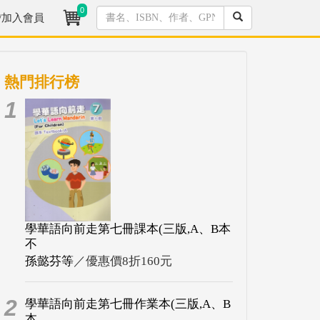
0
/加入會員
熱門排行榜
1
學華語向前走第七冊課本(三版,A、B本
不
孫懿芬等
／優惠價8折160元
2
學華語向前走第七冊作業本(三版,A、B
本