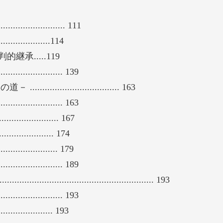
......................... 111
.........114
.....119
........................ 139
......................... 163
........................ 163
................... 167
.............. 174
.................. 179
........................ 189
................................................... 193
........................ 193
............. 193