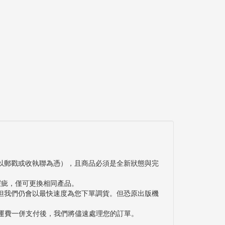
以郵戳或收執聯為憑），且商品必須是全新狀態與完
瑕疵，僅可更換相同產品。
但我們仍會以最快速度為您下單調貨。但恐原出版機
與運費一併支付後，我們將儘速處理您的訂單。