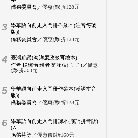
僑務委員會
／優惠價8折128元
3
學華語向前走入門冊作業本(注音符號
版)(
僑務委員會
／優惠價8折128元
4
臺灣鯨讚(海洋廉政教育繪本)
作者 楊婉怡 繪者 范涵蘊(ㄈ ㄈ)
／優惠
價8折200元
5
學華語向前走入門冊作業本(漢語拼音
版)(
僑務委員會
／優惠價8折128元
6
學華語向前走入門冊課本(漢語拼音版)
(A
孫懿芬等
／優惠價8折160元