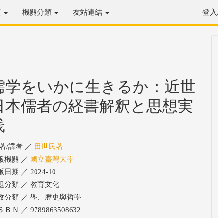
類
機關分類
友站連結
登入
儒学をいかに生きるか：近世
日本儒者の経書解釈と思想実
践
/著/譯者 ／
田世民著
版機關 ／
國立臺灣大學
日期 ／ 2024-10
題分類 ／ 教育文化
政分類 ／ 學、歷史與哲學
ＢＮ ／ 9789863508632