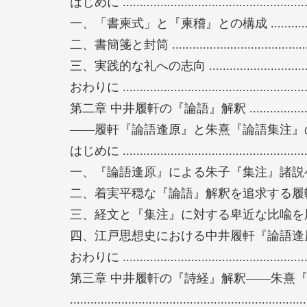
はじめに .......................................................
み解くための学問的作業に止まるものでは
一、「書柬式」と『柬稽』との構成 ......................
生において理解し、実生活での実践に直結
二、書簡箋と封筒 ............................................
裏一体の関係にある。それは、とりもなお
三、実践的な礼への志向 ...................................
事柄に関わらせて考える、人生としての学
おわりに .......................................................
らない。日本の儒者たちはあくまで学問へ
第二章 中井履軒の『論語』解釈 ..................................
るべとして己を修め人を治めようとした。
――履軒『論語逢原』と朱熹『論語集注』の間 ................
門弟を教育することによってそのような道
はじめに .......................................................
一、『論語逢原』による朱子『集注』諸説への批判 .
二、着実平穏な『論語』解釈を追求する履軒 .........
三、経文と『集注』に対する卑近な比喩を用い
四、江戸思想史における中井履軒『論語逢原』
おわりに .......................................................
第三章 中井履軒の『詩経』解釈――朱熹
.....................................................................