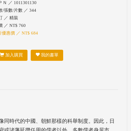
Ｎ ／ 1011301130
/張數/片數 ／ 344
訂 ／ 精裝
 ／ NT$ 760
折優惠價 ／ NT$ 684
加入購買
我的書單
像同時代的中國、朝鮮那樣的科舉制度。因此，日
府或諸藩延攬任用的儒者以外，多數儒者身居市