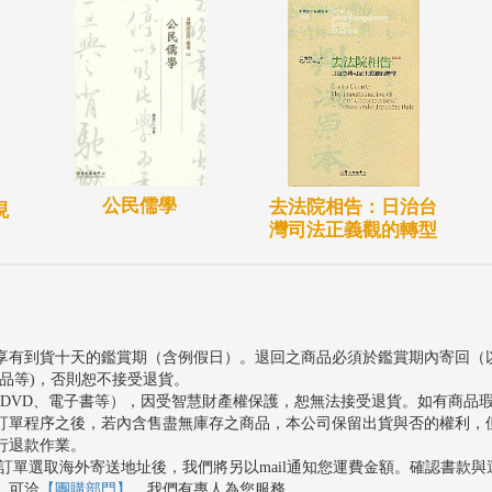
公民儒學
去法院相告：日治台
現
灣司法正義觀的轉型
享有到貨十天的鑑賞期（含例假日）。退回之商品必須於鑑賞期內寄回（
品等)，否則恕不接受退貨。
、DVD、電子書等），因受智慧財產權保護，恕無法接受退貨。如有商品
訂單程序之後，若內含售盡無庫存之商品，本公司保留出貨與否的權利，
行退款作業。
訂單選取海外寄送地址後，我們將另以mail通知您運費金額。確認書款
，可洽
【團購部門】
，我們有專人為您服務。