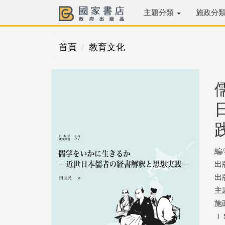
主題分類
施政分
首頁
教育文化
編
出
出版
主
施
ＩＳ