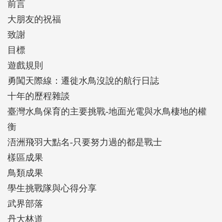
前言
23日所執行的鳥類與樣區成果。(三)、心得分享：包
大朋友的祝福
含參與的志工及學生挑戰隊的心得文。我們期許藉由
致謝
冬季水鳥的長期監測，能持續掌握冬候鳥的族群現況
目標
與變化趨勢，作為未來保育上重要的基礎資料。
遊戲規則
勇闖天際線：遷徙水鳥沒說的航行日誌
十年的歷程雜談
臺灣水鳥保育的主要挑戰-地面光電與水鳥棲地的權
衡
浯洲飛羽大點名-只要努力過的都是戰士
樣區成果
鳥類成果
學生挑戰隊與心得分享
武界部落
丹大林道