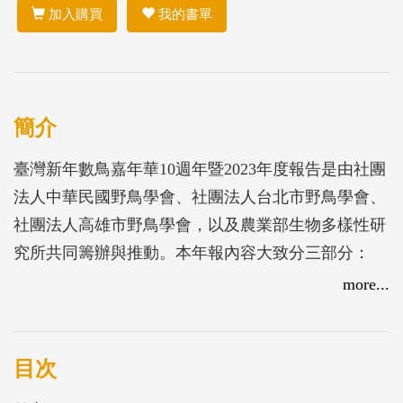
加入購買
我的書單
簡介
臺灣新年數鳥嘉年華10週年暨2023年度報告是由社團
法人中華民國野鳥學會、社團法人台北市野鳥學會、
社團法人高雄市野鳥學會，以及農業部生物多樣性研
究所共同籌辦與推動。本年報內容大致分三部分：
(一)、主題文章包含勇闖天際線：遷徙水鳥沒說的航
more...
行日誌、十年的歷程雜談、臺灣水鳥保育的主要挑
戰-地面光電與水鳥棲地的權衡以及浯洲飛羽大點名-
只要努力過的都是戰士(二)、執行狀況：包含報導的
目次
新年數鳥活動2022年12月17日至2023年1月8日，為期