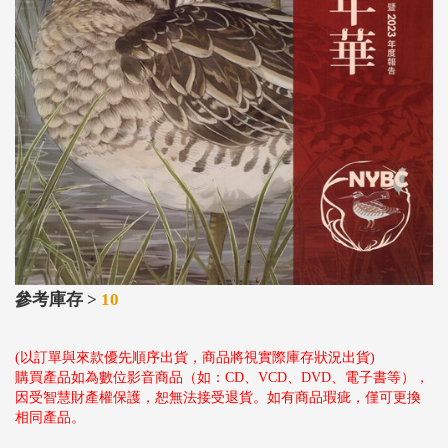
參考庫存 >
10
(以訂單與來款優先順序出貨，商品將視實際庫存狀況出貨)
購買產品如為數位影音商品（如：CD、VCD、DVD、電子書等），
因受智慧財產權保護，恕無法接受退貨。如有商品瑕疵，僅可更換
相同產品。