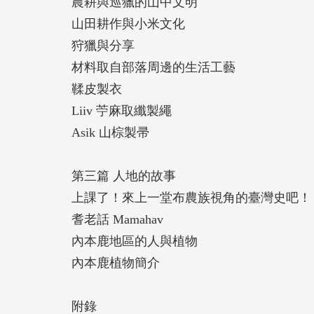
農耕與巡獵的山中文明
山田耕作與小米文化
狩獵與分享
材料取自部落周邊的生活工藝
鞣皮製衣
Liiv 苧麻取纖製繩
Asik 山棕製帚
第三篇 人地的故事
上課了！來上一堂布農族視角的臺灣史吧！
耆老話 Mamahav
內本鹿地區的人與植物
內本鹿植物簡介
附錄