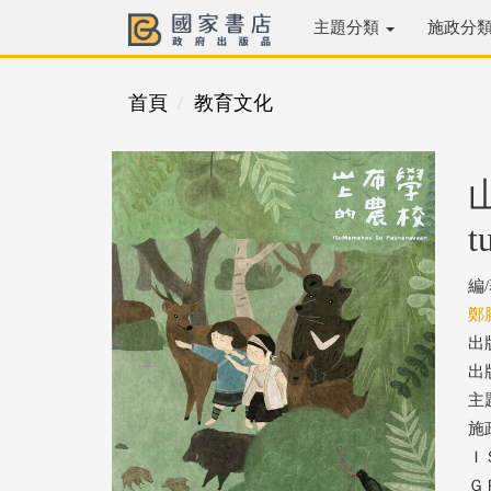
主題分類
施政分
首頁
教育文化
t
編
鄭
出
出版
主
施
ＩＳ
ＧＰ