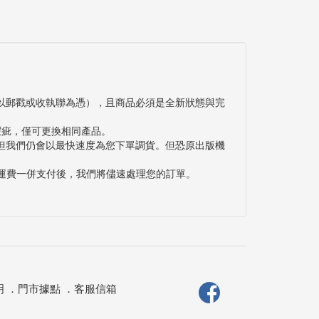
以郵戳或收執聯為憑），且商品必須是全新狀態與完
瑕疵，僅可更換相同產品。
但我們仍會以最快速度為您下單調貨。但恐原出版機
與運費一併支付後，我們將儘速處理您的訂單。
明
．
門市據點
．
客服信箱