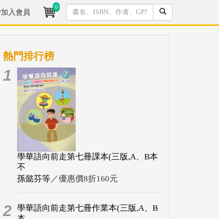
0
/加入會員
熱門排行榜
1
學華語向前走第七冊課本(三版,A、B本
不
孫懿芬等
／優惠價8折160元
2
學華語向前走第七冊作業本(三版,A、B
本