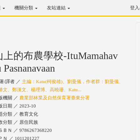
類
機關分類
友站連結
登入
山上的布農學校-ItuMamahav
u Pasnanavaan
/著/譯者 ／
主編：Katu(柯俊雄)、劉曼儀，作者群：劉曼儀、
勝文、鄭漢文、楊理博、高曉珊、Katu...
版機關 ／
農業部林業及自然保育署臺東分署
日期 ／ 2023-10
題分類 ／ 教育文化
政分類 ／ 原住民族
ＢＮ ／ 9786267368220
Ｎ ／ 1011201227