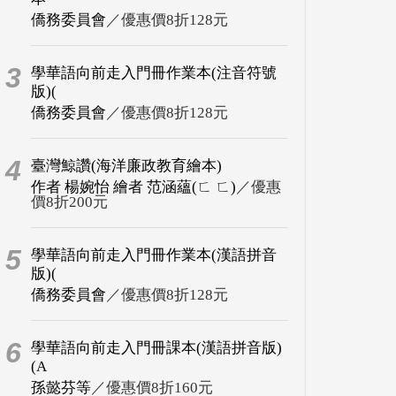
僑務委員會
／優惠價8折128元
3
學華語向前走入門冊作業本(注音符號
版)(
僑務委員會
／優惠價8折128元
4
臺灣鯨讚(海洋廉政教育繪本)
作者 楊婉怡 繪者 范涵蘊(ㄈ ㄈ)
／優惠
價8折200元
5
學華語向前走入門冊作業本(漢語拼音
版)(
僑務委員會
／優惠價8折128元
6
學華語向前走入門冊課本(漢語拼音版)
(A
孫懿芬等
／優惠價8折160元