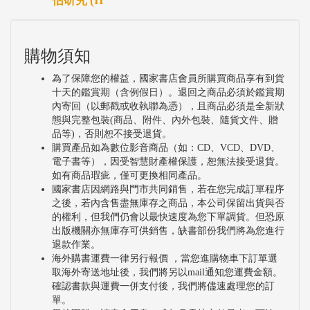
估研究 (II
購物須知
為了保障您的權益，國家書店會員所購買商品享有到貨
十天的鑑賞期（含例假日）。退回之商品必須於鑑賞期
內寄回（以郵戳或收執聯為憑），且商品必須是全新狀
態與完整包裝(商品、附件、內外包裝、隨貨文件、贈
品等)，否則恕不接受退貨。
購買產品如為數位影音商品（如：CD、VCD、DVD、
電子書等），因受智慧財產權保護，恕無法接受退貨。
如有商品瑕疵，僅可更換相同產品。
國家書店因網路與門市共同銷售，若在您完成訂單程序
之後，若內含售盡無庫存之商品，本公司保留出貨與否
的權利，但我們仍會以最快速度為您下單調貨。但恐原
出版機關亦無庫存可供銷售，缺書部份我們將為您進行
退款作業。
海外購書運費一律另行報價 ，當您進購物車下訂單選
取海外寄送地址後，我們將另以mail通知您運費金額。
確認書款與運費一併支付後，我們將儘速處理您的訂
單。