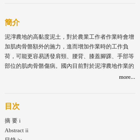
簡介
泥濘農地的高黏度泥土，對於農業工作者作業時會增
加肌肉骨骼額外的施力，進而增加作業時的工作負
荷，可能更容易誘發肩頸、腰背、膝蓋腳踝、手部等
部位的肌肉骨骼傷病。國內目前對於泥濘農地作業的
職業災害預防並沒有特別之規範，為減輕農業工作者
more...
的肌肉骨骼傷病風險，本研究進行肌肉骨骼不適與傷
病現況調查，並實施肌肉骨骼生物力學實驗，探討泥
濘作業對於農業工作者作業時的影響。
目次
摘 要 i
Abstract ii