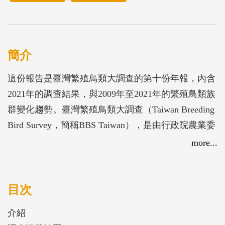
簡介
這份報告是臺灣繁殖鳥類大調查的第十份年報，內含
2021年的調查結果，與2009年至2021年的繁殖鳥類族
群變化趨勢。臺灣繁殖鳥類大調查（Taiwan Breeding
Bird Survey，簡稱BBS Taiwan），是由行政院農業委
員會特有生物研究保育中心（ESRI）、中華民國野鳥
more...
學會（CWBF），以及國立臺灣大學生態學與演化生
物學研究所（IEEB, NTU），以夥伴單位的關係，共
同推展的系統性公民科學計畫。透過夥伴關係的建立
目次
與志工的參與，BBS Taiwan 推動臺灣常見繁殖鳥類
介紹
的監測，建立個別鳥種的族群趨勢，成果提供國家作