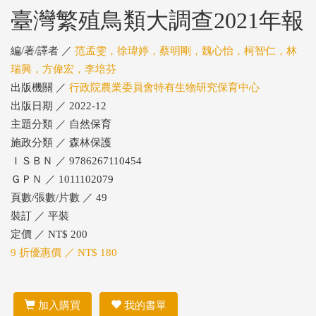
臺灣繁殖鳥類大調查2021年報
編/著/譯者 ／
范孟雯，徐瑋婷，蔡明剛，魏心怡，柯智仁，林
瑞興，方偉宏，李培芬
出版機關 ／
行政院農業委員會特有生物研究保育中心
出版日期 ／ 2022-12
主題分類 ／ 自然保育
施政分類 ／ 森林保護
ＩＳＢＮ ／ 9786267110454
ＧＰＮ ／ 1011102079
頁數/張數/片數 ／ 49
裝訂 ／ 平裝
定價 ／ NT$ 200
9 折優惠價 ／ NT$ 180
加入購買
我的書單