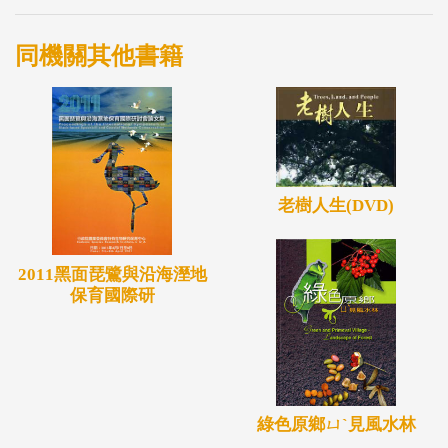
同機關其他書籍
老樹人生(DVD)
2011黑面琵鷺與沿海溼地
保育國際研
綠色原鄉ㄩˋ見風水林