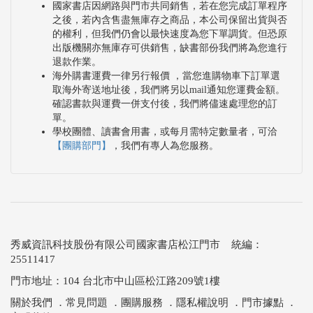
國家書店因網路與門市共同銷售，若在您完成訂單程序
之後，若內含售盡無庫存之商品，本公司保留出貨與否
的權利，但我們仍會以最快速度為您下單調貨。但恐原
出版機關亦無庫存可供銷售，缺書部份我們將為您進行
退款作業。
海外購書運費一律另行報價 ，當您進購物車下訂單選
取海外寄送地址後，我們將另以mail通知您運費金額。
確認書款與運費一併支付後，我們將儘速處理您的訂
單。
學校團體、讀書會用書，或每月需特定數量者，可洽
【團購部門】
，我們有專人為您服務。
秀威資訊科技股份有限公司國家書店松江門市 統編：
25511417
門市地址：104 台北市中山區松江路209號1樓
關於我們
．
常見問題
．
團購服務
．
隱私權說明
．
門市據點
．