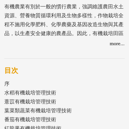
有機農業有別於一般的慣行農業，強調維護農田水土
資源、營養物質循環利用及生物多樣性，作物栽培全
程不施用化學肥料、化學農藥及基因改造生物與其產
品，以生產安全健康的農產品。因此，有機栽培田區
的選擇與規劃、品種選擇、種植、栽培、水分、肥培
more...
與病蟲草害管理、收穫與調製等作業，都需逐項進行
細緻化調整，以培育健康的作物，並符合有機農業的
規範。本技術專刊將有臺中區農業改良場機栽培園區
目次
內種植作物，包括：水稻、薏苡、葉菜類蔬菜、番茄
序
及紅龍果之有機栽培管理技術彙編成冊，冀能提供從
水稻有機栽培管理技術
事作物有機栽培農友的參考。
薏苡有機栽培管理技術
葉菜類蔬菜有機栽培管理技術
番茄有機栽培管理技術
紅龍果有機栽培管理技術