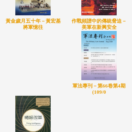
作戰頻譜中的傳統脅迫－
黃金歲月五十年－黃宏基
美軍在新興安全
將軍憶往
軍法專刊－第66卷第4期
(109/0