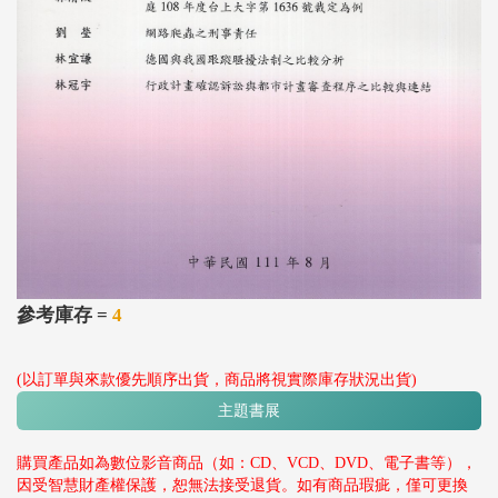
參考庫存 =
4
(以訂單與來款優先順序出貨，商品將視實際庫存狀況出貨)
主題書展
購買產品如為數位影音商品（如：CD、VCD、DVD、電子書等），
因受智慧財產權保護，恕無法接受退貨。如有商品瑕疵，僅可更換