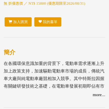
無 折優惠價 ／ NT$ 15800 (優惠期限至2026/08/31)
加入購買
我的書單
簡介
在各國環保意識加重的背景下，電動車需求逐漸上升
加上政策支持，加速驅動電動車市場的成長，傳統汽
車大廠與純電動車廠競相加入競爭。其中特斯拉因握
有關鍵研發技術之基礎，在電動車發展初期即佔有市
場領先優勢。然而在2020的下半年，中國大陸車市強
more...
勢回升，當地品牌的電動車快速崛起。其中尤以上汽
通用五菱的宏光MINI為最，驚動全球車市成為最耀