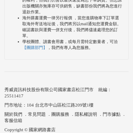
段。除了輸出密度易於提高之外，其潛在的能量密度
的權利，但我們仍會以最快速度為您下單調貨。但恐原
出版機關亦無庫存可供銷售，缺書部份我們將為您進行
也可望超越主流的鋰離子電池。然而在電動車的成本
退款作業。
海外購書運費一律另行報價 ，當您進購物車下訂單選
結構中，電池價格也具有關鍵性的影響力，因此電池
取海外寄送地址後，我們將另以mail通知您運費金額。
中重要材料，例如正負極、隔離膜、電解液等相關供
確認書款與運費一併支付後，我們將儘速處理您的訂
單。
應鏈的市場動向亦深受矚目。
學校團體、讀書會用書，或每月需特定數量者，可洽
看好電動車的發展趨勢，除了傳統的國際車展中各車
【團購部門】
，我們有專人為您服務。
廠紛紛進行電動車（EV）相關發表，近年來國際各
大會展無不增加電動車相關產業的展出比重，包括關
鍵零組件、充電樁，以及整車代工等領域之企業均熱
情參與。透過展品說明產品開發進程以及在EV、主
秀威資訊科技股份有限公司國家書店松江門市 統編：
動駕駛與車載娛樂等面向上的規劃；另一方面，晶片
25511417
與零組件業者也不惶多讓，藉由擴大在汽車產品上的
門市地址：104 台北市中山區松江路209號1樓
布局，尋求國際汽車產業廠商之發展合作機會，爭取
關於我們
．
常見問題
．
團購服務
．
隱私權說明
．
門市據點
．
未來幾年潛力龐大的商機。不論新舊廠商都將在汽車
客服信箱
設計及軟體服務上，做更積極的變化，新世代車廠已
Copyright © 國家網路書店