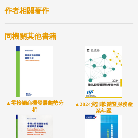
眼的一顆新星。另一方面，位處東亞的日本兩大車廠
作者相關著作
―日產汽車、MAZDA則分別著眼於2030年後的汽車
電動化戰略。前者以「碳中和」做為推動電動化戰略
同機關其他書籍
的目標，以電動車（EV）、油電混合車（HEV）2大
核心為首要。後者的新戰略則著重在汽車「電動化之
推動」和「安全技術之進化」等發展項目上。包含推
出純電電動車（BEV）的專用平台及「Level 2＋」的
先進駕駛輔助系統（Advanced Driver Assistance
Systems, ADAS）「Co－Pilot」之概念。
隨著車輛的智慧化與連網化發展備受關注，軟體定義
▲零接觸商機發展趨勢分
▲2024資訊軟體暨服務產
汽車（Software Define Vehicle，SDV）已是未來車輛
析
業年鑑
發展的主要趨勢，成為產業界對於智慧汽車發展的共
識之一，同時引領ICT產業開創了巨大商機。因此，
整車廠在SDV總體架構－硬體層平台、系統軟體層、