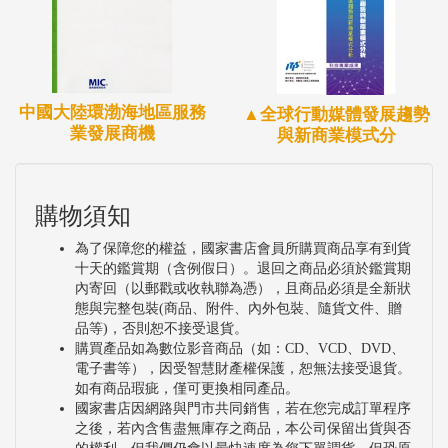
應用軟體層上無不積極投入，驅使遠端升級（Over
the Air, OTA）躍成為全球車廠競相投資的關鍵技
術，帶動車輛軟硬體架構的重構、供應鏈變革及商業
模式轉型。然其衍生的資安議題、法規與解決方案亦
中國大陸環渤海地區服務
▲全球行動媒體發展趨勢
業發展商機
與新商業模式分
是近期各國法律層面待制定的焦點。
另外，傳統地圖商及新創公司相繼投入車用高精地圖
領域進行圖資的測繪，更吸引系統商與車廠進行布
購物須知
局、整合，改變高精地圖測繪及應用模式。
為了保障您的權益，國家書店會員所購買商品享有到貨
而在輔助車輛運轉的車用「熱管理系統」，不僅能將
十天的鑑賞期（含例假日）。退回之商品必須於鑑賞期
內寄回（以郵戳或收執聯為憑），且商品必須是全新狀
電池及馬達維持適溫以帶來續航力、充電時間及電池
態與完整包裝(商品、附件、內外包裝、隨貨文件、贈
壽命之價值，並也實現舒適空調，提高乘坐感受而成
品等)，否則恕不接受退貨。
購買產品如為數位影音商品（如：CD、VCD、DVD、
為備受矚目的技術項目。
電子書等），因受智慧財產權保護，恕無法接受退貨。
在電動車動力核心的電池材料技術方面，鈉離子製作
如有商品瑕疵，僅可更換相同產品。
國家書店因網路與門市共同銷售，若在您完成訂單程序
的鈉離子電池，似乎可望在近期內進入正式量產階
之後，若內含售盡無庫存之商品，本公司保留出貨與否