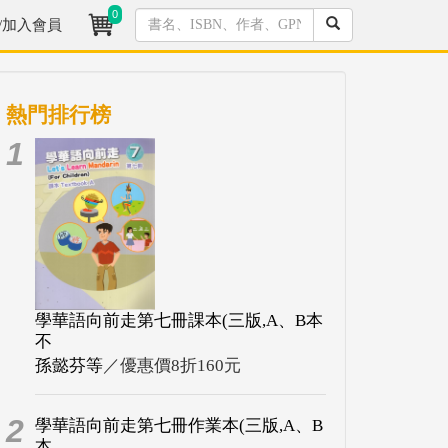
0
/加入會員
熱門排行榜
1
學華語向前走第七冊課本(三版,A、B本
不
孫懿芬等
／優惠價8折160元
2
學華語向前走第七冊作業本(三版,A、B
本