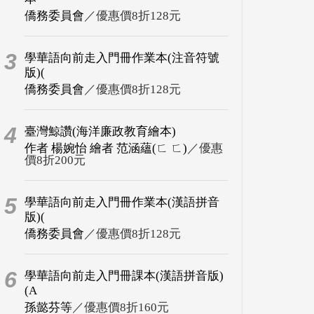
僑務委員會
／優惠價8折128元
3
學華語向前走入門冊作業本(注音符號
版)(
僑務委員會
／優惠價8折128元
4
臺灣鯨讚(海洋廉政教育繪本)
作者 楊婉怡 繪者 范涵蘊(ㄈ ㄈ)
／優惠
價8折200元
5
學華語向前走入門冊作業本(漢語拼音
版)(
僑務委員會
／優惠價8折128元
6
學華語向前走入門冊課本(漢語拼音版)
(A
孫懿芬等
／優惠價8折160元