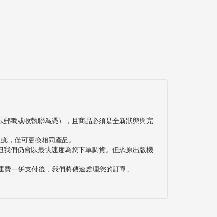
以郵戳或收執聯為憑），且商品必須是全新狀態與完
瑕疵，僅可更換相同產品。
但我們仍會以最快速度為您下單調貨。但恐原出版機
與運費一併支付後，我們將儘速處理您的訂單。