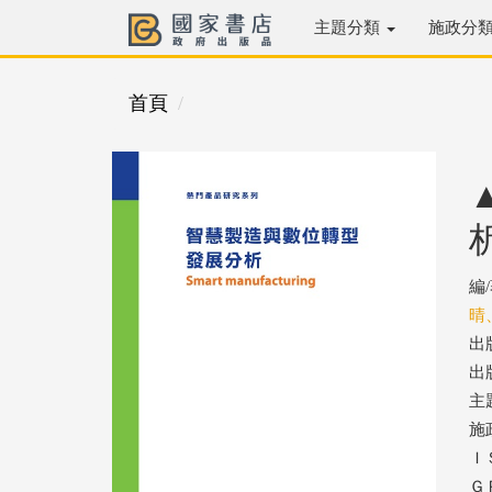
主題分類
施政分
首頁
編
晴
出
出版
主
施
ＩＳ
ＧＰ