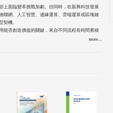
節上面臨變革挑戰加劇。但同時，在新興科技發展
物聯網、人工智慧、邊緣運算、雲端運算或區塊鏈
型契機。
用能否創造價值的關鍵，來自不同流程長時間累積
more...
人的次類別，具備多種技術特徵，像是輕型材質、
）和機器人基座或關節處的感測器或感測模組，讓
協作。其中，人類彈性高，能輕鬆應對各式突發狀
的任務，若能有效讓兩者相互協作，將能有效因應
業中常被認為是升級轉型之關鍵，但在特定產業，
成本與提高效率，兩者間之互動協作將無可避免且
對此因應調整，也說明未來製造業者在導入機器人
了可能對人員安全造成威脅外，亦可能導致停工等