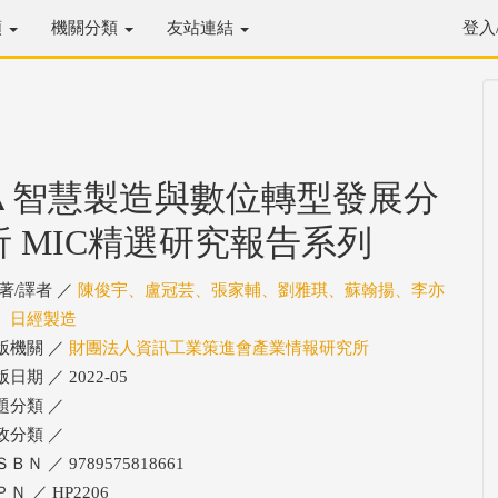
類
機關分類
友站連結
登入
▲智慧製造與數位轉型發展分
析 MIC精選研究報告系列
/著/譯者 ／
陳俊宇、盧冠芸、張家輔、劉雅琪、蘇翰揚、李亦
、日經製造
版機關 ／
財團法人資訊工業策進會產業情報研究所
日期 ／ 2022-05
題分類 ／
政分類 ／
ＢＮ ／ 9789575818661
Ｎ ／ HP2206