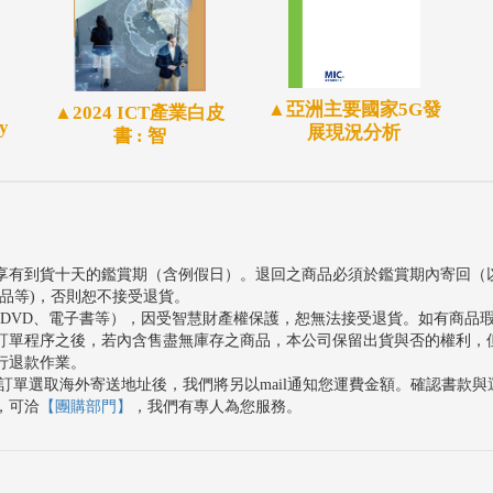
，帶動許多製造環節中自動化系統與設備的進一步發
能夠滿足多樣物件與複雜環境上的辨識需求，以因
▲亞洲主要國家5G發
▲2024 ICT產業白皮
智慧的帶動下，兩者結合之創新應用，更讓機器設
y
展現況分析
書 : 智
對特定情形採取必要的決策行為。
享有到貨十天的鑑賞期（含例假日）。退回之商品必須於鑑賞期內寄回（
品等)，否則恕不接受退貨。
、DVD、電子書等），因受智慧財產權保護，恕無法接受退貨。如有商品
訂單程序之後，若內含售盡無庫存之商品，本公司保留出貨與否的權利，
行退款作業。
訂單選取海外寄送地址後，我們將另以mail通知您運費金額。確認書款
，可洽
【團購部門】
，我們有專人為您服務。