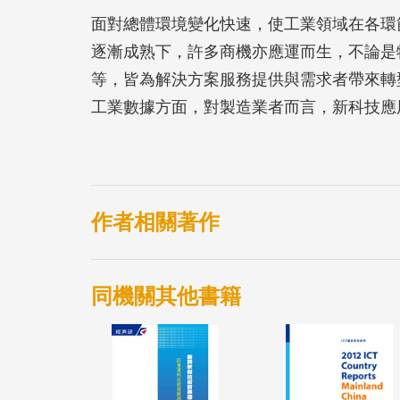
面對總體環境變化快速，使工業領域在各環
逐漸成熟下，許多商機亦應運而生，不論是
等，皆為解決方案服務提供與需求者帶來轉
工業數據方面，對製造業者而言，新科技應
之工業數據，且為重要戰略資源。
協作機器人方面，協作機器人係為工業機器
襯墊、「皮膚」（裝載嵌入式感測器的襯墊
人類與機器人得以在共享的工作空間中共同
作者相關著作
況；而機器人則擅長處理一致性、重複性高
少量多樣、具彈性的生產模式。
同機關其他書籍
工業安全方面，以「機器取代人力」在製造
人仍是不可或缺的重要角色，若欲有效降低
愈趨頻繁。因此，國際安全法規其實也持續
應用時，若無持續關注相關標準與法規，除