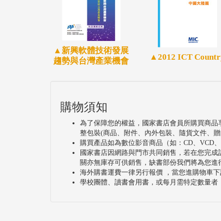
狀況發生。
3D視覺感測技術方面，在工業4.0浪潮下
展，其透過光學科技模擬人類的靈魂之窗，
▲新興軟體技術發展
應日趨複雜的人機協作情境。此外，在人工
▲2012 ICT Countr
趨勢與台灣產業機會
備具備了人腦的思考與判斷能力，進而能針
購物須知
為了保障您的權益，國家書店會員所購買商品
整包裝(商品、附件、內外包裝、隨貨文件、贈
購買產品如為數位影音商品（如：CD、VCD
國家書店因網路與門市共同銷售，若在您完成
關亦無庫存可供銷售，缺書部份我們將為您進
海外購書運費一律另行報價 ，當您進購物車下
學校團體、讀書會用書，或每月需特定數量者