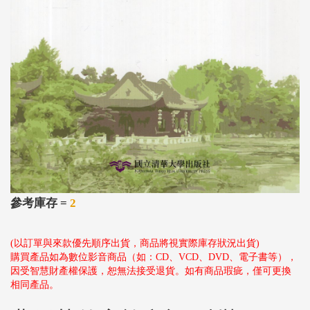
參考庫存 =
2
(以訂單與來款優先順序出貨，商品將視實際庫存狀況出貨)
購買產品如為數位影音商品（如：CD、VCD、DVD、電子書等），
因受智慧財產權保護，恕無法接受退貨。如有商品瑕疵，僅可更換
相同產品。