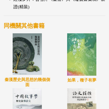
人選即青海親王羅卜藏丹津，進而發現一個從大觀園
證(精裝)
跨越到蒙古大草原的精彩故事，曹家及其親友們竟然
曾如此深刻地介入中國西疆奠定以及康熙諸子奪嫡的
歷史舞台！
同機關其他書籍
秦漢歷史與思想的幾個側
如果，種子有夢
面