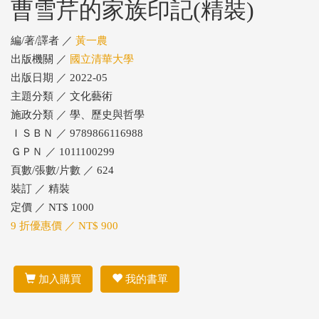
曹雪芹的家族印記(精裝)
編/著/譯者 ／
黃一農
出版機關 ／
國立清華大學
出版日期 ／ 2022-05
主題分類 ／ 文化藝術
施政分類 ／ 學、歷史與哲學
ＩＳＢＮ ／ 9789866116988
ＧＰＮ ／ 1011100299
頁數/張數/片數 ／ 624
裝訂 ／ 精裝
定價 ／ NT$ 1000
9 折優惠價 ／ NT$ 900
加入購買
我的書單