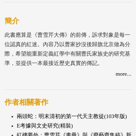
簡介
此書應算是《曹雪芹大傳》的前傳，訴求對象是每一
位認真的紅迷。內容乃以曹家抄沒後歸旗北京做為分
際，希望能重新定義紅學中有關曹氏家族史的研究基
準，並提供一本最接近歷史真實的傳記。
書中仔細梳理曹家的人脈網絡，及其家族間過繼、兼
more...
祧與歸宗的複雜關係，並期盼能通過大歷史、家史與
小說間的對話，耙梳出《紅樓夢》中帶有作者特殊生
命經驗的DNA浮水印，從而確認這本小說的著作權
作者相關著作
人。
兩頭蛇：明末清初的第一代天主教徒(103年版)
是書還首度揭開封王者當中「二女皆為妃」的世紀之
E考據與文史研究(精裝)
謎，成功自141位封王者當中，篩出曹寅次婿的最佳
紅樓夢外：曹雪芹《畫冊》與《廢藝齋集稿》新