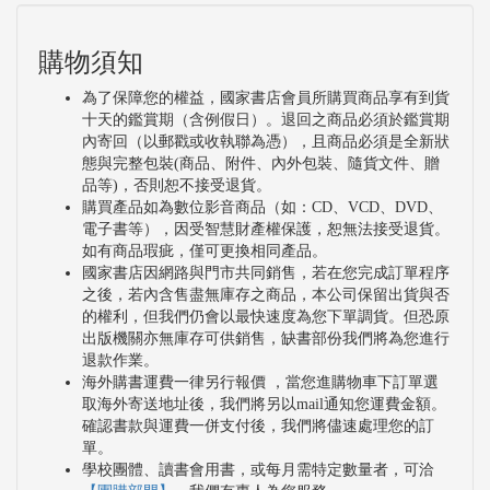
購物須知
為了保障您的權益，國家書店會員所購買商品享有到貨
十天的鑑賞期（含例假日）。退回之商品必須於鑑賞期
內寄回（以郵戳或收執聯為憑），且商品必須是全新狀
態與完整包裝(商品、附件、內外包裝、隨貨文件、贈
品等)，否則恕不接受退貨。
購買產品如為數位影音商品（如：CD、VCD、DVD、
電子書等），因受智慧財產權保護，恕無法接受退貨。
如有商品瑕疵，僅可更換相同產品。
國家書店因網路與門市共同銷售，若在您完成訂單程序
之後，若內含售盡無庫存之商品，本公司保留出貨與否
的權利，但我們仍會以最快速度為您下單調貨。但恐原
出版機關亦無庫存可供銷售，缺書部份我們將為您進行
退款作業。
海外購書運費一律另行報價 ，當您進購物車下訂單選
取海外寄送地址後，我們將另以mail通知您運費金額。
確認書款與運費一併支付後，我們將儘速處理您的訂
單。
學校團體、讀書會用書，或每月需特定數量者，可洽