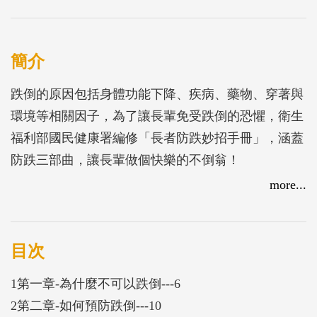
簡介
跌倒的原因包括身體功能下降、疾病、藥物、穿著與
環境等相關因子，為了讓長輩免受跌倒的恐懼，衛生
福利部國民健康署編修「長者防跌妙招手冊」，涵蓋
防跌三部曲，讓長輩做個快樂的不倒翁！
首部曲：由自己做到規律運動、遵循醫囑用藥。
more...
二部曲：從環境改善居家安全、照明防滑。
三部曲：外出需注意穿著合身、善用助行器。
期望手冊能夠輔助健康照護工作人員向長輩傳達防跌
目次
知識，並透過手冊中的工具來幫助長輩改善生活中的
1第一章-為什麼不可以跌倒---6
防跌環境與習慣。
2第二章-如何預防跌倒---10