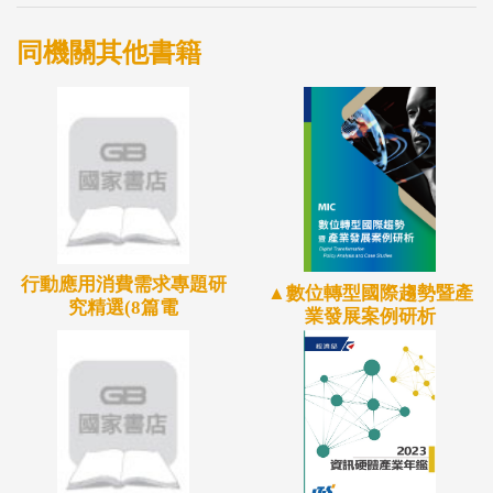
程，並掌握零組件的運作狀況與生命週期，進行設備
預診斷之應用以提升維護效率。
同機關其他書籍
資訊與實體維安產業部份，前者隨著AI的發展，相關
業者提出了各種對惡意軟體攻擊等主題的新解決方
案；實體維安則著重於攝影機搭載AI功能的需求，並
活用機器人裝置，同時滿足維安規模與人力使用效率
的需求。
電子商務方面，為持續刺激營收成長，相關業者正積
行動應用消費需求專題研
極導入AI相關技術，作為精進產品內容、提高廣告推
▲數位轉型國際趨勢暨產
究精選(8篇電
業發展案例研析
播效率與顧客滿意度之重要工具。
運輸業部份，自動駕駛方面，日本各汽車大廠已展開
國內外的研究與實驗計畫；智慧運輸服務則由電信商
為首，針對計程車、巴士等發展車隊派遣、停車管理
應用；業者也透過與國家／市府層級合作擴大實驗區
域，期待儘早走向商用化。