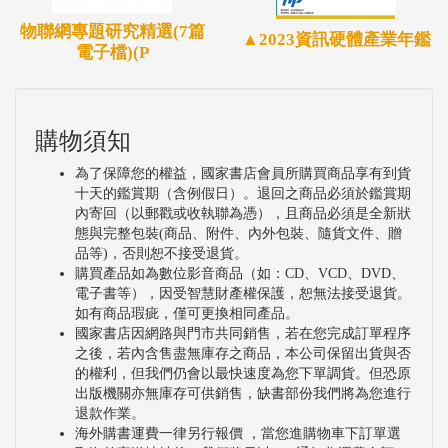
批發業部份，日本大廠如NEC、NTT等業者都已投
物聯網專題研究精選(7篇
▲2023資訊硬體產業年鑑
電子檔)(P
入，針對倉儲管理、需求預測等應用發展解決方案，
以達到降低成本，提高生產性與服務品質等目的。零
售業部份，大型與小型的零售業者，基於本身的資
購物須知
源，分別與主要系統整合、新創業者合作，將AI應用
為了保障您的權益，國家書店會員所購買商品享有到貨
於降低成本、提升產品／服務品質與提升生產力等面
十天的鑑賞期（含例假日）。退回之商品必須於鑑賞期
向上，發展出與電子商務具差異化之競爭力。
內寄回（以郵戳或收執聯為憑），且商品必須是全新狀
態與完整包裝(商品、附件、內外包裝、隨貨文件、贈
金融業部分，導入AI之速度相對較快，無論是銀行、
品等)，否則恕不接受退貨。
購買產品如為數位影音商品（如：CD、VCD、DVD、
證券、保險公司，在日本都有許多之導入實績。透過
電子書等），因受智慧財產權保護，恕無法接受退貨。
AI之導入，不但內部作業流程效率與風險判斷準確率
如有商品瑕疵，僅可更換相同產品。
國家書店因網路與門市共同銷售，若在您完成訂單程序
提升，並可提供更精準之顧客服務。
之後，若內含售盡無庫存之商品，本公司保留出貨與否
醫療與看護領域，高齡化社會在包括日本等國家已成
的權利，但我們仍會以最快速度為您下單調貨。但恐原
出版機關亦無庫存可供銷售，缺書部份我們將為您進行
為趨勢，多家醫療機構與AI業者合作，除了精準醫療
退款作業。
方案外，針對老人照護也是一大產品開發重點，藉以
海外購書運費一律另行報價 ，當您進購物車下訂單選