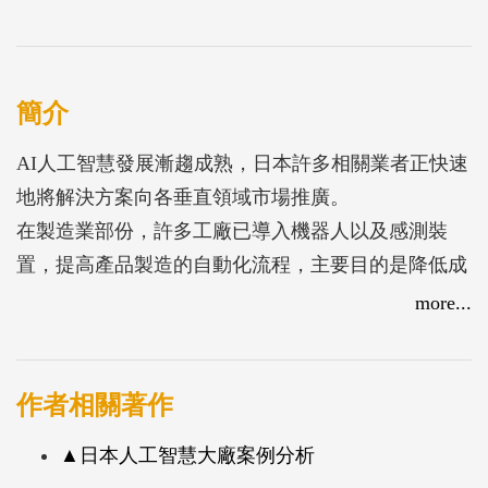
簡介
AI人工智慧發展漸趨成熟，日本許多相關業者正快速
地將解決方案向各垂直領域市場推廣。
在製造業部份，許多工廠已導入機器人以及感測裝
置，提高產品製造的自動化流程，主要目的是降低成
本與提高生產效能；工廠整體運作管理、生產與經營
more...
管理、內部業務支援等新的方案也正在發展中。奠基
於AI發展的機器流程自動化解決方案，也正逐步的拓
展當中，協助例行性業務處理、資料收集與分析，並
作者相關著作
協助企業流程之改善。此外，許多以組裝性質為目的
▲日本人工智慧大廠案例分析
之工廠陸續導入AI技術，提高產品製造的自動化流