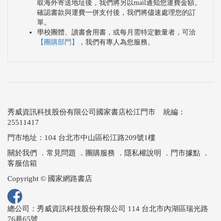
取海外寄送地址後，我們將另以mail通知您運費金額。
降低工作人員負擔，以及看護人力不足的狀況。
確認書款與運費一併支付後，我們將儘速處理您的訂
旅館與餐飲業為創造特色化的服務，已陸續導入送
單。
學校團體、讀書會用書，或每月需特定數量者，可洽
餐、行李搬運、接待溝通機器人等具有AI技術之產
【團購部門】
，我們有專人為您服務。
品。除了外顯服務方式改變外，也有更多企業導入AI
大數據分析工具，作為目標客戶行銷、服務客製化等
用途。
客服方面，許多企業產品銷售與售後服務支援重要角
秀威資訊科技股份有限公司國家書店松江門市 統編：
色的客服中心，也正在發展相關的解決方案。產品主
25511417
要為聊天機器人，在前台客戶詢答，與後台應對履歷
門市地址：104 台北市中山區松江路209號1樓
分析導入AI相關技術。
關於我們
．
常見問題
．
團購服務
．
隱私權說明
．
門市據點
．
公共領域，業者針對交通、林務、天災與稅務等領
客服信箱
域，運用AI發展相關的解決方案；教育領域，則有針
Copyright © 國家網路書店
對測驗與客製化教材等主題進行產品開發。
社會基礎設施方面，包括「電力、瓦斯、熱能供應、
總公司：秀威資訊科技股份有限公司 114 台北市內湖區瑞光路
76巷65號