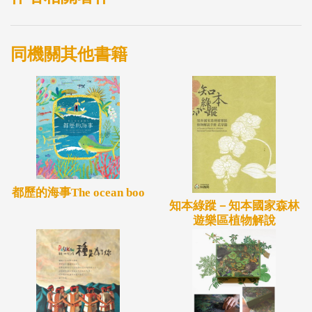
在塑膠海洋之前
文明，是鑽木所生的微光
同機關其他書籍
樹大成林，木育成材
從洪荒至未來，不變的是人對樹木的依戀
森林庇蔭了生活一切
它在山，在家屋，在廟堂，在人心
在航向遠方的舟楫
研木成香，點一縷幽靜芬芳
都歷的海事The ocean boo
知本綠蹤－知本國家森林
敬天敬地，敬山林"
遊樂區植物解說