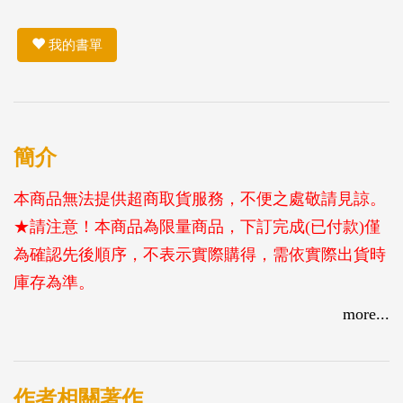
我的書單
簡介
本商品無法提供超商取貨服務，不便之處敬請見諒。
★請注意！本商品為限量商品，下訂完成(已付款)僅
為確認先後順序，不表示實際購得，需依實際出貨時
庫存為準。
more...
"呼吸，飲水，採食，追獵
居住，坐臥，烹煮，嬉戲
在水泥叢林之前
作者相關著作