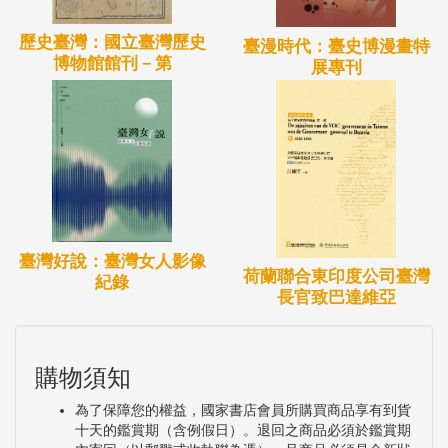
同時，他也簡要地記錄宣教各項金錢支出，以及與馬
歷史臺灣：國立臺灣歷史
雅各、馬偕和巴克禮多位宣教師的伙伴們，以及當時
臺漫時代：臺史博漫畫特
博物館館刊－第
展專刊
接受信仰的本地教徒間的互動交誼，都將俾利開展當
今臺灣社會史、教會史、醫療史與教育史的研究。
雖然李庥的夫人——伊麗莎白•李庥留下所見所聞的
篇幅不多，但她獨特的見解，讓我們得以一窺臺灣原
住民的文化習俗及各族群的婦女生活。這些早年的書
臺灣好說：臺灣女人影像
信，不僅是回顧南臺灣社會如何被西方人所「發現」
荷蘭聯合東印度公司臺灣
紀錄
的紀錄，更是外來的傳教士來到臺灣，如何與臺灣社
長官致巴達維亞
會相遇的過程。
購物須知
回顧歷史，基於宣教，從馬雅各醫生開啟英國長老教
為了保障您的權益，國家書店會員所購買商品享有到貨
會在臺灣的醫療與傳教的工作，李庥作為專業宣教人
十天的鑑賞期（含例假日）。退回之商品必須於鑑賞期