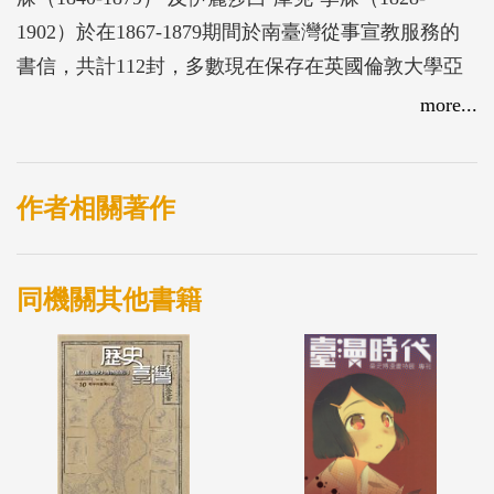
1902）於在1867-1879期間於南臺灣從事宣教服務的
書信，共計112封，多數現在保存在英國倫敦大學亞
非學院圖書館裡。
more...
從距今152年前開始的十數年間，李庥與伊麗莎白•李
庥頻繁的行腳遍及臺灣中南部及東部多處地方，因此
作者相關著作
這百多封的書信，有些是例行向長老教會總會的報
告，涉及當時打狗、埤頭及阿里港的人事物與教會相
同機關其他書籍
關的種種，擴及木柵、柑仔林與拔馬地方的內山宣道
站，李庥在這些地方耕耘甚深，吸引了許多平埔族群
接受信仰，進入教會；有些是則對於南臺灣的風土觀
察，還有社會的變遷；有些則記錄了教會醫館、教會
學校等現代化的設施。