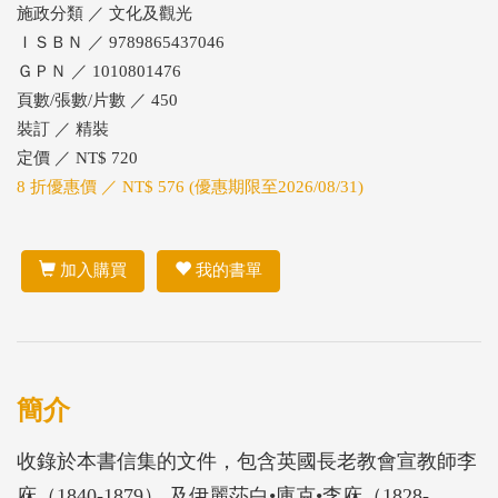
施政分類 ／ 文化及觀光
ＩＳＢＮ ／ 9789865437046
ＧＰＮ ／ 1010801476
頁數/張數/片數 ／ 450
裝訂 ／ 精裝
定價 ／ NT$ 720
8 折優惠價 ／ NT$ 576 (優惠期限至2026/08/31)
加入購買
我的書單
簡介
收錄於本書信集的文件，包含英國長老教會宣教師李
庥（1840-1879） 及伊麗莎白•庫克•李庥（1828-