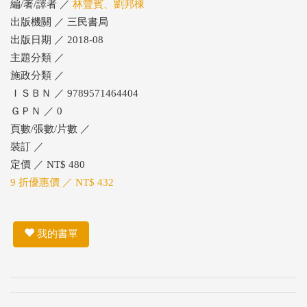
編/著/譯者 ／
林豐賓、劉邦棟
出版機關 ／ 三民書局
出版日期 ／ 2018-08
主題分類 ／
施政分類 ／
ＩＳＢＮ ／ 9789571464404
ＧＰＮ ／ 0
頁數/張數/片數 ／
裝訂 ／
定價 ／ NT$ 480
9 折優惠價 ／ NT$ 432
我的書單