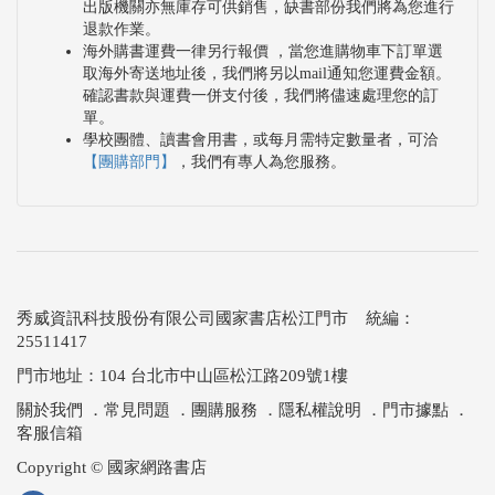
出版機關亦無庫存可供銷售，缺書部份我們將為您進行
退款作業。
海外購書運費一律另行報價 ，當您進購物車下訂單選
取海外寄送地址後，我們將另以mail通知您運費金額。
確認書款與運費一併支付後，我們將儘速處理您的訂
單。
學校團體、讀書會用書，或每月需特定數量者，可洽
【團購部門】
，我們有專人為您服務。
秀威資訊科技股份有限公司國家書店松江門市 統編：
25511417
門市地址：104 台北市中山區松江路209號1樓
關於我們
．
常見問題
．
團購服務
．
隱私權說明
．
門市據點
．
客服信箱
Copyright © 國家網路書店