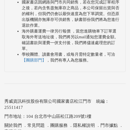
國家書店因網路與門市共同銷售，若在您完成訂單程序
之後，若內含售盡無庫存之商品，本公司保留出貨與否
的權利，但我們仍會以最快速度為您下單調貨。但恐原
出版機關亦無庫存可供銷售，缺書部份我們將為您進行
退款作業。
海外購書運費一律另行報價 ，當您進購物車下訂單選
取海外寄送地址後，我們將另以mail通知您運費金額。
確認書款與運費一併支付後，我們將儘速處理您的訂
單。
學校團體、讀書會用書，或每月需特定數量者，可洽
【團購部門】
，我們有專人為您服務。
秀威資訊科技股份有限公司國家書店松江門市 統編：
25511417
門市地址：104 台北市中山區松江路209號1樓
關於我們
．
常見問題
．
團購服務
．
隱私權說明
．
門市據點
．