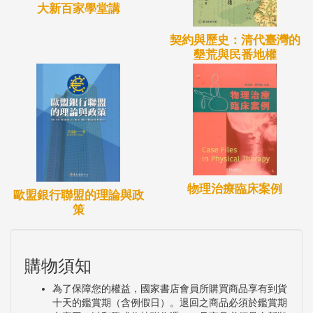
大新百家學堂講
「歐戰」的角度出發，探索一次大戰如何形塑了五四
啟蒙的思想脈絡，以及《東方雜誌》與《新青年》雜
契約與歷史：清代臺灣的
墾荒與民番地權
誌如何看待歐戰。作者探索的問題是，在什麼意義上
「歐戰」帶給了中國啟蒙衝擊？以及這種衝擊的性質
是什麼？
序
物理治療臨床案例
序
歐盟銀行聯盟的理論與政
策
王汎森（中央研究院院士）
購物須知
關於近代中國啟蒙運動的研究，有價值的論文為數不
為了保障您的權益，國家書店會員所購買商品享有到貨
少；但是以專書形式出現的則不是太多。為君兄這部
十天的鑑賞期（含例假日）。退回之商品必須於鑑賞期