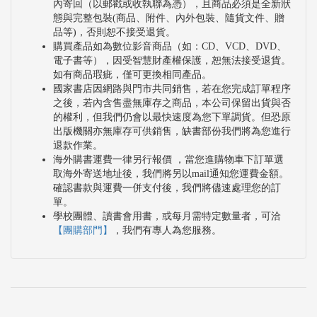
內寄回（以郵戳或收執聯為憑），且商品必須是全新狀
論著《啟蒙、理性與現代性：近代中國啟蒙運動，
態與完整包裝(商品、附件、內外包裝、隨貨文件、贈
1895-1925》，是近年來探索此一問題的重要專書。
品等)，否則恕不接受退貨。
購買產品如為數位影音商品（如：CD、VCD、DVD、
《啟蒙、理性與現代性》一書由兩個部分所組成，每
電子書等），因受智慧財產權保護，恕無法接受退貨。
個部分各有三章：第一部分主要討論啟蒙運動的一般
如有商品瑕疵，僅可更換相同產品。
國家書店因網路與門市共同銷售，若在您完成訂單程序
問題，特別集中在啟蒙、理性與現代性等三大議題；
之後，若內含售盡無庫存之商品，本公司保留出貨與否
第二部分為經驗研究，重心乃討論新文化運動早期啟
的權利，但我們仍會以最快速度為您下單調貨。但恐原
出版機關亦無庫存可供銷售，缺書部份我們將為您進行
蒙思想的發展及其涵義。作者在〈自序〉中指出，本
退款作業。
海外購書運費一律另行報價 ，當您進購物車下訂單選
書是對近代中國啟蒙運動的回顧，其心境既不是紀念
取海外寄送地址後，我們將另以mail通知您運費金額。
的、更不是古玩式的，而是在批判中進行對時代的反
確認書款與運費一併支付後，我們將儘速處理您的訂
單。
思。
學校團體、讀書會用書，或每月需特定數量者，可洽
【團購部門】
，我們有專人為您服務。
第一章〈「新」之心態與論述〉，主要在探討「新」
如何從近代中國一個特定的政治、文化與思想「概
念」，快速地發展成具有強大影響力的「論述」，並
且進一步地轉化成呈現時代精神意義、具有普遍性質