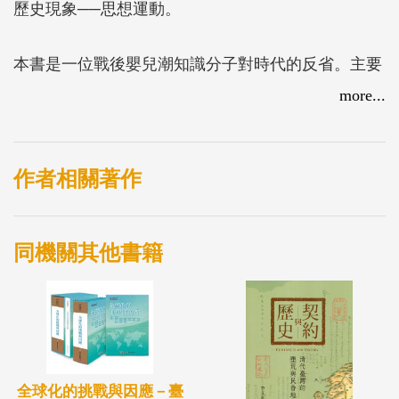
歷史現象──思想運動。
本書是一位戰後嬰兒潮知識分子對時代的反省。主要
藉由近代中國「轉型時代」（1895-1925）這個知識
more...
場域，圍繞著啟蒙、理性與現代性這三項議題，對我
們這個時代所出現的特殊面貌，作出宏觀與微觀的反
思。
作者相關著作
全書內容由兩個部分所組成，第一部分主要討論啟蒙
同機關其他書籍
運動的一般問題，特別集中在啟蒙、理性與現代性等
三大議題。第二部分為經驗研究，重心為探索新文化
運動早期啟蒙思想的發展及其涵義，討論了「轉型時
代」（1895-1925）具代表性的三份雜誌：《東方雜
誌》、《甲寅雜誌》和《新青年》雜誌。這一部分不
全球化的挑戰與因應－臺
是外部地分析雜誌與啟蒙運動的一般關聯，而是從