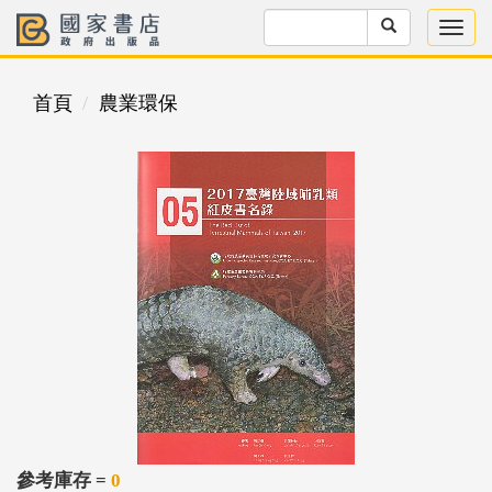
首頁
農業環保
參考庫存 =
0