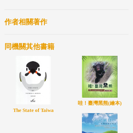
Applicable) 區域評估篩選，80 種進入
評估流程。結果臺灣地區有12 種國家受脅 (Nationally
Threatened) 陸域哺乳類動物，其
作者相關著作
中屬於國家極危 (Nationally Critical) 類別有2 種 ( 臺
灣狐蝠、歐亞水獺)，屬於國家瀕危
同機關其他書籍
(Nationally Endangered) 類別有 3 種 ( 霜毛蝠、臺灣黑
熊、石虎)，屬於國家易危 (Nationally
Vulnerable) 類別有7 種 ( 臺灣無尾葉鼻蝠、金黃鼠耳
蝠、水鼩、黃喉貂、臺灣小黃鼠狼、
麝香貓、穿山甲)。另有5 種歸於國家接近受脅
(Nationally Near-threatened) 類別 ( 黑腹絨
鼠、高山田鼠、食蟹?、臺灣水鹿、臺灣野山羊)。國
哇！臺灣黑熊(繪本)
The State of Taiwa
家受脅及接近受脅陸域哺乳類種數
分別占評估種數的15.0% 及6.3%。另出現於臺灣的全
球受脅陸域哺乳類有4 種，其中2 種