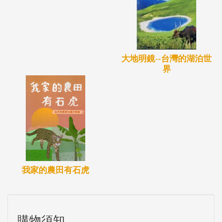
屬於國家受脅 ( 臺灣黑熊、穿山甲)，1 種屬於國家接
近受脅 ( 臺灣水鹿)，1 種為國家滅絕
(Nationally Extinct)( 臺灣雲豹)。
大地明鏡--台灣的湖泊世
界
我家的農田有石虎
購物須知