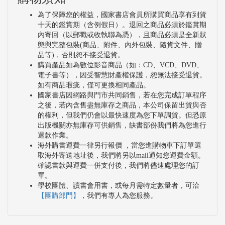
為了保障您的權益，國家書店會員所購買商品享有到貨
十天的鑑賞期（含例假日）。退回之商品必須於鑑賞期
內寄回（以郵戳或收執聯為憑），且商品必須是全新狀
態與完整包裝(商品、附件、內外包裝、隨貨文件、贈
品等)，否則恕不接受退貨。
購買產品如為數位影音商品（如：CD、VCD、DVD、
電子書等），因受智慧財產權保護，恕無法接受退貨。
如有商品瑕疵，僅可更換相同產品。
國家書店因網路與門市共同銷售，若在您完成訂單程序
之後，若內含售盡無庫存之商品，本公司保留出貨與否
的權利，但我們仍會以最快速度為您下單調貨。但恐原
出版機關亦無庫存可供銷售，缺書部份我們將為您進行
退款作業。
海外購書運費一律另行報價 ，當您進購物車下訂單選
取海外寄送地址後，我們將另以mail通知您運費金額。
確認書款與運費一併支付後，我們將儘速處理您的訂
單。
學校團體、讀書會用書，或每月需特定數量者，可洽
【團購部門】
，我們有專人為您服務。