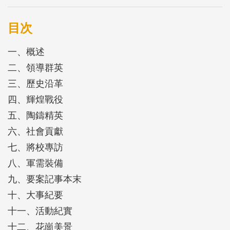
及輝煌歷史，薪傳先進先賢的豐功偉績，並砥礪後輩
勤訓精練與保國衛民之職志，兼補化學兵史料之不
目次
足。
一、概述
二、領導群英
三、歷史沿革
四、輝煌戰役
五、陶鑄精英
六、社會貢獻
七、將校專訪
八、軍需裝備
九、要案記事本末
十、大事紀要
十一、活動紀實
十二、花崗美景