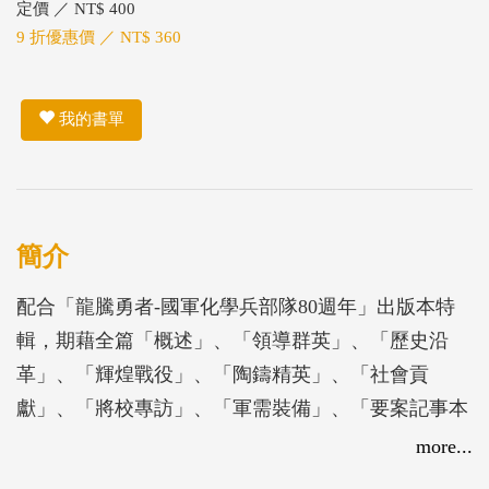
定價 ／ NT$ 400
9 折優惠價 ／ NT$ 360
我的書單
簡介
配合「龍騰勇者-國軍化學兵部隊80週年」出版本特
輯，期藉全篇「概述」、「領導群英」、「歷史沿
革」、「輝煌戰役」、「陶鑄精英」、「社會貢
獻」、「將校專訪」、「軍需裝備」、「要案記事本
末」、「大事紀要」、「活動紀實」及「花崗美景」
more...
等12大主題，向國人介紹化學兵部隊建軍的艱辛歷程