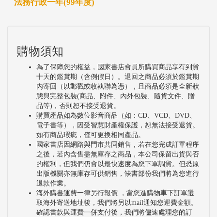
法務行政一年(99年度)
購物須知
為了保障您的權益，國家書店會員所購買商品享有到貨
十天的鑑賞期（含例假日）。退回之商品必須於鑑賞期
內寄回（以郵戳或收執聯為憑），且商品必須是全新狀
態與完整包裝(商品、附件、內外包裝、隨貨文件、贈
品等)，否則恕不接受退貨。
購買產品如為數位影音商品（如：CD、VCD、DVD、
電子書等），因受智慧財產權保護，恕無法接受退貨。
如有商品瑕疵，僅可更換相同產品。
國家書店因網路與門市共同銷售，若在您完成訂單程序
之後，若內含售盡無庫存之商品，本公司保留出貨與否
的權利，但我們仍會以最快速度為您下單調貨。但恐原
出版機關亦無庫存可供銷售，缺書部份我們將為您進行
退款作業。
海外購書運費一律另行報價 ，當您進購物車下訂單選
取海外寄送地址後，我們將另以mail通知您運費金額。
確認書款與運費一併支付後，我們將儘速處理您的訂