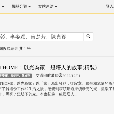
類
機關分類
友站連結
登入
關搜尋結果 共 1 筆
HTHOME：以光為家—燈塔人的故事(精裝)
2022/12/01
交通部航港局
李姿穎、曾楚芳、陳貞蓉
GHTHOME：以光為家」以「家」為出發點，從寂寞、艱辛和危險的角
正了解這份工作和生活之後，感覺到塔頂那道持續發亮的光，溫暖了
作，照亮了燈塔下的家。本書紀錄十組燈塔人...