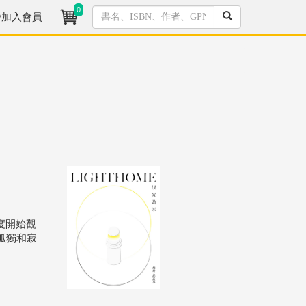
0
/加入會員
度開始觀
孤獨和寂