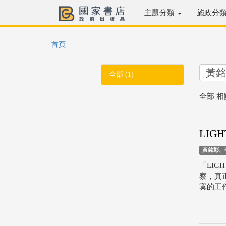
主題分類
施政分
首頁
全部 (1)
全部 相
LIG
黃銘彰、
「LI
察，真
寞的工