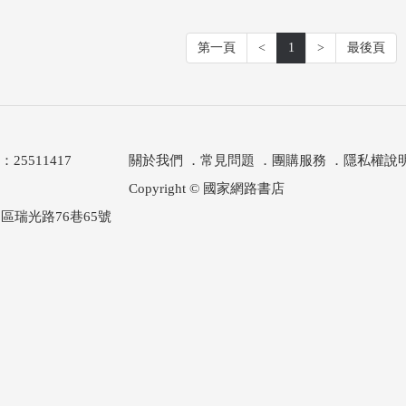
第一頁
<
1
>
最後頁
511417
關於我們
．
常見問題
．
團購服務
．
隱私權說
Copyright © 國家網路書店
區瑞光路76巷65號