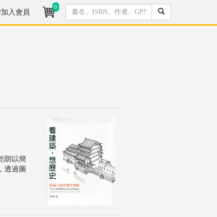
0
/加入會員
乾朗以簡
，透過圖