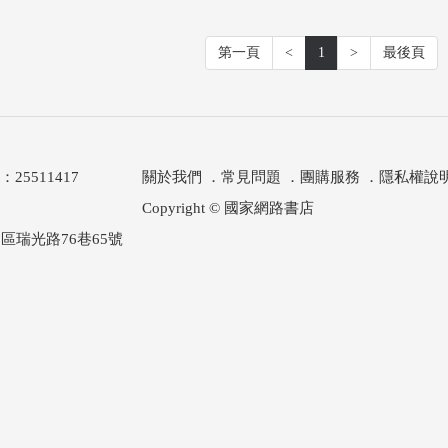
第一頁
<
1
>
最後頁
511417
關於我們
．
常見問題
．
團購服務
．
隱私權說
Copyright © 國家網路書店
區瑞光路76巷65號