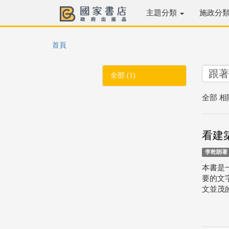
主題分類
施政分
首頁
全部 (1)
全部 相
看建
李乾朗著
本書是
要的文
文並茂