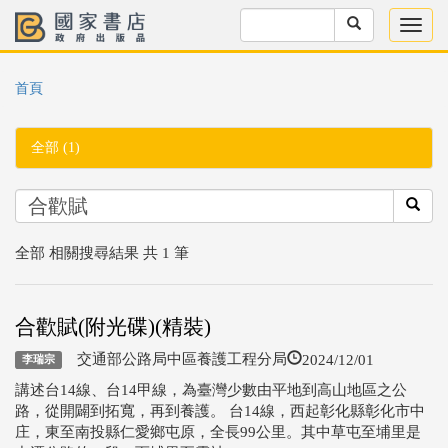
首頁
全部 (1)
全部 相關搜尋結果 共 1 筆
合歡賦(附光碟)(精裝)
2024/12/01
交通部公路局中區養護工程分局
李瑞宗
講述台14線、台14甲線，為臺灣少數由平地到高山地區之公
路，從開闢到拓寬，再到養護。 台14線，西起彰化縣彰化市中
庄，東至南投縣仁愛鄉屯原，全長99公里。其中草屯至埔里是