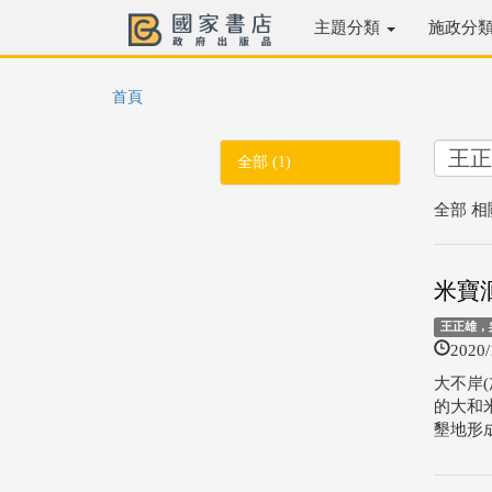
主題分類
施政分
首頁
全部 (1)
全部 相
米寶洄
王正雄，
2020/
大不岸
的大和
墾地形