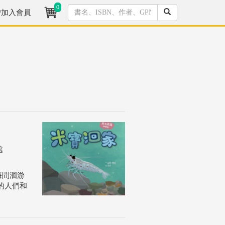
0
/加入會員
處
海間洄游
的人們和