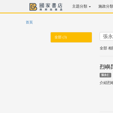
主題分類
施政分
首頁
全部 (3)
全部 相
烈嶼
張永仁
介紹烈