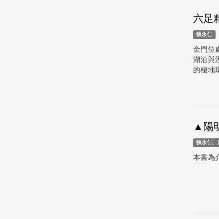
六足
張永仁
金門位
湖泊與
的棲地
▲陽
張永仁、
本書為