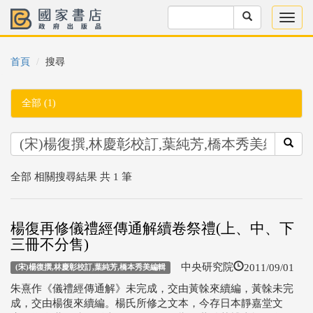
首頁
搜尋
全部 (1)
全部 相關搜尋結果 共 1 筆
楊復再修儀禮經傳通解續卷祭禮(上、中、下
三冊不分售)
2011/09/01
中央研究院
(宋)楊復撰,林慶彰校訂,葉純芳,橋本秀美編輯
朱熹作《儀禮經傳通解》未完成，交由黃榦來續編，黃榦未完
成，交由楊復來續編。楊氏所修之文本，今存日本靜嘉堂文