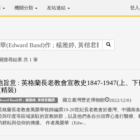
類
機關分類
友站連結
登入
關搜尋結果 共 1 筆
旨意 : 英格蘭長老教會宣教史1847-1947(上、
(精裝)
2022/12/01
國立臺灣歷史博物館
ward Band)作 ; 楊雅婷, 黃楷君翻譯.
英格蘭長老教會萬榮華牧師編撰19-20世紀長老教會於臺灣、中國南
亞與印度等區域派駐的宣教師群，以及他們各自分頭齊心進行醫療、
耕耘與信仰的傳播。 作者萬榮華（Edw...