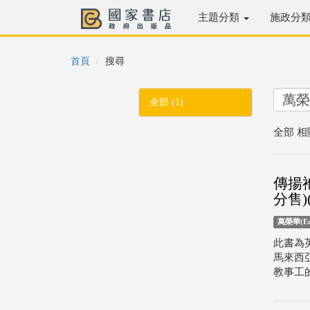
主題分類
施政分
首頁
搜尋
全部 (1)
全部 相
傳揚祂
分售)
萬榮華(Ed
此書為
馬來西
教事工的