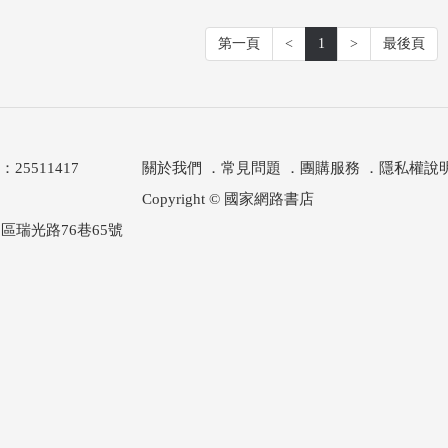
第一頁
<
1
>
最後頁
511417
關於我們
．
常見問題
．
團購服務
．
隱私權說
Copyright © 國家網路書店
區瑞光路76巷65號