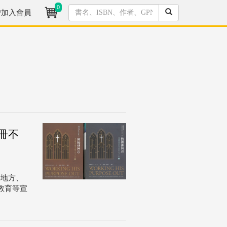
0
/加入會員
下冊不
各地方、
教育等宣