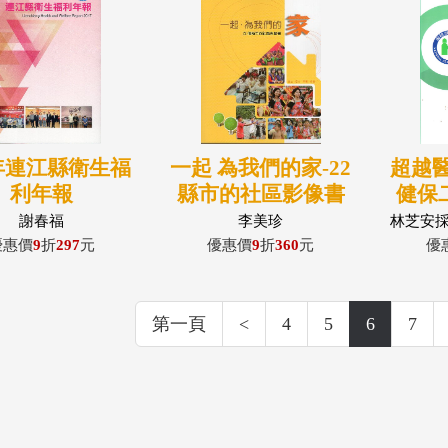
6年連江縣衛生福
一起 為我們的家-22
超越
利年報
縣市的社區影像書
健保
謝春福
李美珍
林芝安
優惠價
9
折
297
元
優惠價
9
折
360
元
優
第一頁
<
4
5
6
7