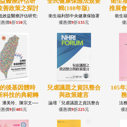
益醫療評估研
全民健康保險法規要
衛生福
改善政策之探討
輯(108年版)
推展
低效益醫療評估研究:
衛生福利部中央健康保險署
衛生
政策之探討」委員會
優惠價
6
折
150
元
優惠價
9
折
135
元
優
的後基因體時
兒虐議題之資訊整合
105
新科技的典範轉
與政策建言
移與挑戰
、潘美玲、陳宗文──
論壇「兒虐議題之資訊整合
法
主編
與政策建言」委員會
優惠價
9
折
405
元
優惠價
9
折
225
元
優