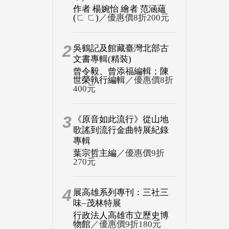
作者 楊婉怡 繪者 范涵蘊
(ㄈ ㄈ)
／優惠價8折200元
2
吳鶴記及館藏臺灣北部古
文書專輯(精裝)
曾令毅、曾添福編輯；陳
世榮執行編輯
／優惠價8折
400元
3
《原音如此流行》從山地
歌謠到流行金曲特展紀錄
專輯
葉宗哲主編
／優惠價9折
270元
4
展高雄系列專刊：三社三
味–茂林特展
行政法人高雄市立歷史博
物館
／優惠價9折180元