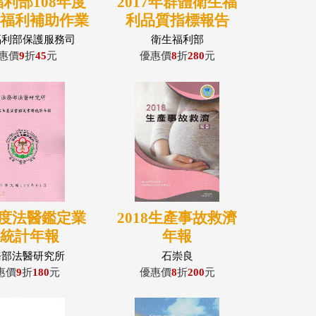
利部108年度
2017年群體衛生福
會福利補助作業
利品質指標報告
手冊
福利部保護服務司
衛生福利部
惠價
9
折
45
元
優惠價
8
折
280
元
年度法醫鑑定業
2018生產事故救濟
務統計年報
年報
務部法醫研究所
石崇良
惠價
9
折
180
元
優惠價
8
折
200
元