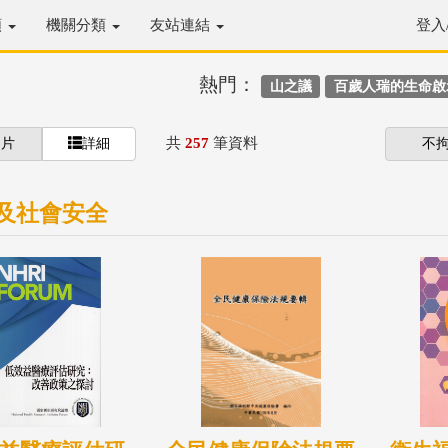
類
機關分類
友站連結
登入
熱門：
山之議
百歲人瑞的生命啟
共
257
筆資料
圖片
詳細
不
及社會安全