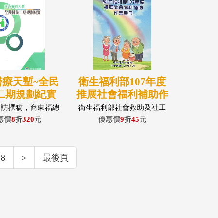
醫療天塹~全民
衛生福利部107年度
二期規劃紀實
推展社會福利補助作
(精裝本)
業手冊
採訪撰稿，商東福總
衛生福利部社會救助及社工
編輯
司
惠價
8
折
320
元
優惠價
9
折
45
元
8
>
最後頁