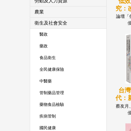
低效
勞動及人力資源
究：
農業
論壇「
改善
衛生及社會安全
醫政
藥政
食品衛生
全民健康保險
中醫藥
台灣
管制藥品管理
代：
藥物食品檢驗
蔡友月
疾病管制
國民健康