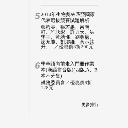
5
2014年生物奧林匹亞國家
代表選拔競賽試題解析
張哲睿、張若愚、呂明
軒、許耿彰、許力天、洪
學宇、黃靖惟、劉奕辰、
謝允能、劉濬維、黃示其
升、...
／優惠價8折200元
6
學華語向前走入門冊作業
本(漢語拼音版)(四版,A、B
本不分售)
僑務委員會
／優惠價8折
128元
更多排行