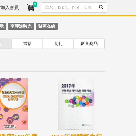
0
/加入會員
示
南岬逆時光
醫療在線
拘
書籍
期刊
影音商品