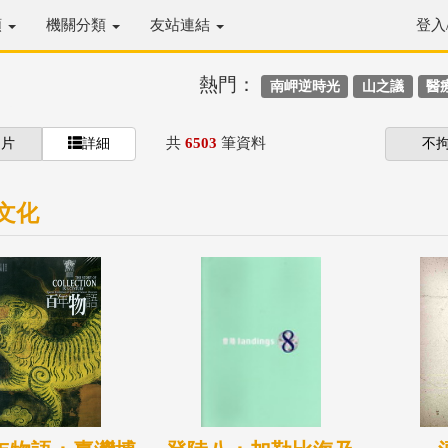
類
機關分類
友站連結
登入
熱門：
南岬逆時光
山之議
醫
共
6503
筆資料
圖片
詳細
不
文化