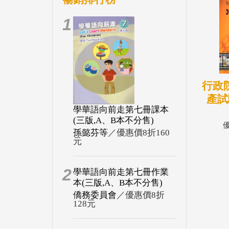
1
行政
產試
學華語向前走第七冊課本
產嘉
(三版,A、B本不分售)
孫懿芬等
／優惠價8折160
元
2
學華語向前走第七冊作業
本(三版,A、B本不分售)
僑務委員會
／優惠價8折
128元