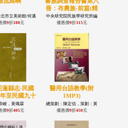
漂流島嶼
蕃族調查報告書第六
冊：布農族-前篇(精
裝)
臺北市立美術館/何邁
中央研究院民族學研究所編
譯
惠價
9
折
180
元
優惠價
9
折
315
元
花蓮縣志-民國
醫用台語教學(附
一年至民國九十
1MP3)
年：教育篇
崇峻，黃熾霖
總策劃：陳定信，策劃：黃
鼎鈞、陳志昊、顏逸凡，主
惠價
9
折
405
元
優惠價
9
折
450
元
編：朱子宏、張之嚴