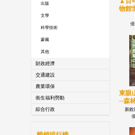
▲百
出版
物館
文學
優
科學技術
蒙藏
其他
財政經濟
交通建設
農業環保
東眼
衛生福利勞動
─森
綜合行政
新銳
暢銷排行榜