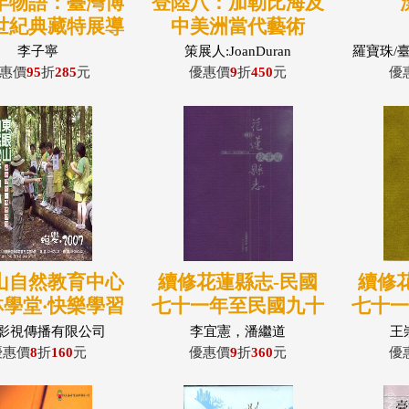
年物語：臺灣博
登陸八：加勒比海及
世紀典藏特展導
中美洲當代藝術
覽手冊
李子寧
策展人:JoanDuran
羅寶珠/
惠價
95
折
285
元
優惠價
9
折
450
元
優
山自然教育中心
續修花蓮縣志-民國
續修
林學堂‧快樂學習
七十一年至民國九十
七十
(DVD)
年：政事篇
影視傳播有限公司
李宜憲，潘繼道
王
優惠價
8
折
160
元
優惠價
9
折
360
元
優