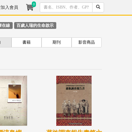
0
/加入會員
療在線
百歲人瑞的生命啟示
拘
書籍
期刊
影音商品