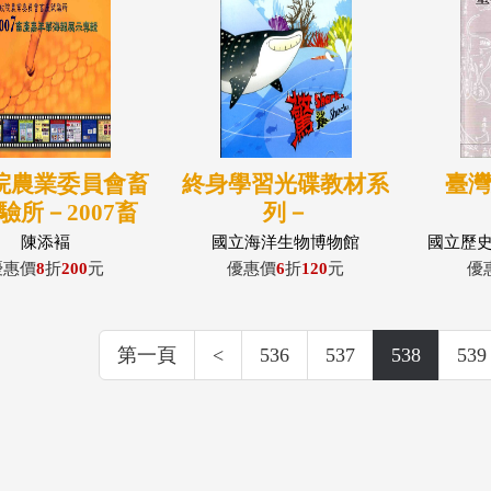
院農業委員會畜
終身學習光碟教材系
臺
驗所－2007畜
列－
年華海報展示專
Shark!Shark!&amp;amp;amp
陳添褔
國立海洋生物博物館
國立歷
輯
驚
優惠價
8
折
200
元
優惠價
6
折
120
元
優
&amp;amp;amp;amp;quot;
鯊
第一頁
<
536
537
538
539