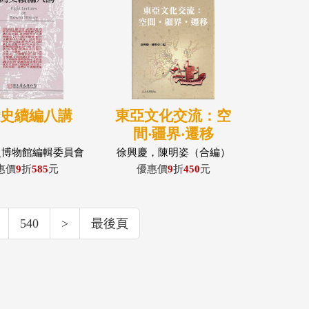
灣史續編八講
東亞文化交流：空
間‧疆界‧遷移
;amp;quot;
史博物館編輯委員會
徐興慶，陳明姿（合編）
編輯
惠價
9
折
585
元
優惠價
9
折
450
元
540
>
最後頁