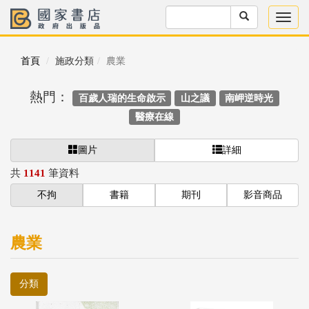
首頁
施政分類
農業
熱門：
百歲人瑞的生命啟示
山之議
南岬逆時光
醫療在線
圖片
詳細
共
1141
筆資料
不拘
書籍
期刊
影音商品
農業
分類