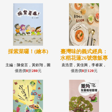
採紫菜囉！(繪本)
臺灣味的義式經典：
水稻花蓮26號燉飯專
用米食譜
主編：陳俊言，黃鈴翔，圖
袁浩雲，黃佳興，李睿家，
文：呂嘉萍，編輯小組：李
王義善
優惠價
8
折
280
元
優惠價
8
折
120
元
政錩，萬秀娟