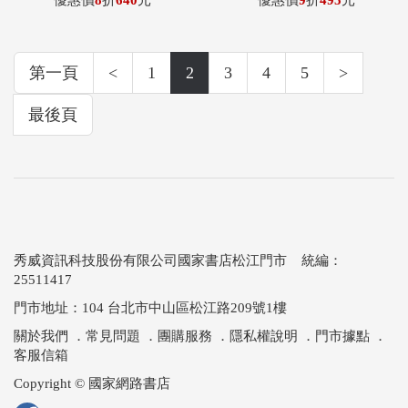
優惠價
8
折
640
元
優惠價
9
折
495
元
第一頁
<
1
2
3
4
5
>
最後頁
秀威資訊科技股份有限公司國家書店松江門市 統編：
25511417
門市地址：104 台北市中山區松江路209號1樓
關於我們
．
常見問題
．
團購服務
．
隱私權說明
．
門市據點
．
客服信箱
Copyright © 國家網路書店