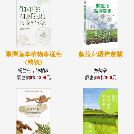
臺灣藤本植物多樣性
數位化環控農業
(精裝)
楊勝任，陳柏豪
方煒著
優惠價
8
折
1200
元
優惠價
9
折
900
元