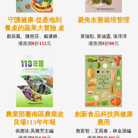
守護健康-從產地到
菱角友善栽培管理
餐桌的蔬果大冒險 桌
遊
顏辰鳳、陳慈芬、戴肇鋒、
黃瑞彰, 黃涵靈, 張淳淳
沈盟倪、詹健佐、曹華
優惠價
8
折
152
元
優惠價
8
折
80
元
農業部臺南區農業改
創新食品科技與健康
良場113年年報
應用
侯惠珍,吳雅芳主編
詹富智，王苑春，林金源編