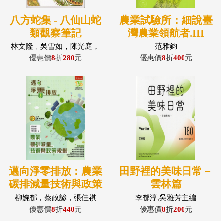
八方蛇集 - 八仙山蛇
農業試驗所：細說臺
類觀察筆記
灣農業領航者.III
林文隆，吳雪如，陳光庭，
范雅鈞
許竹君，許仲淮，游立祥，
優惠價
8
折
280
元
優惠價
8
折
400
元
顏鴻鈞
邁向淨零排放：農業
田野裡的美味日常－
碳排減量技術與政策
雲林篇
規劃
柳婉郁，蔡政諺，張佳祺
李郁淳,吳雅芳主編
優惠價
8
折
440
元
優惠價
8
折
200
元