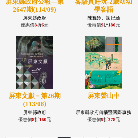
屏東縣政府公報—第
客語真好玩-2歲幼幼
2647期(114/09)
學客語
屏東縣政府
陳雅鈴、謝妃涵
優惠價
8
折
6
元
優惠價
9
折
180
元
屏東文獻－第26期
屏東聲山中
(113/08)
屏東縣政府
屏東縣政府傳播暨國際事務
處;目目文創(鄭如涵)繪
優惠價
8
折
160
元
優惠價
9
折
378
元