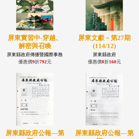
屏東實習中-穿越、
屏東文獻－第27期
解密與召喚
(114/12)
屏東縣政府傳播暨國際事務
屏東縣政府
處
優惠價
9
折
792
元
優惠價
8
折
160
元
屏東縣政府公報—第
屏東縣政府公報—第