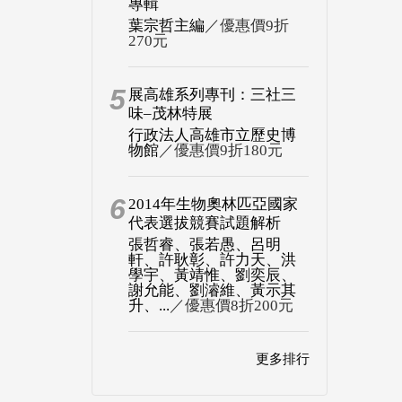
專輯
葉宗哲主編
／優惠價9折
270元
5
展高雄系列專刊：三社三
味–茂林特展
行政法人高雄市立歷史博
物館
／優惠價9折180元
6
2014年生物奧林匹亞國家
代表選拔競賽試題解析
張哲睿、張若愚、呂明
軒、許耿彰、許力天、洪
學宇、黃靖惟、劉奕辰、
謝允能、劉濬維、黃示其
升、...
／優惠價8折200元
更多排行