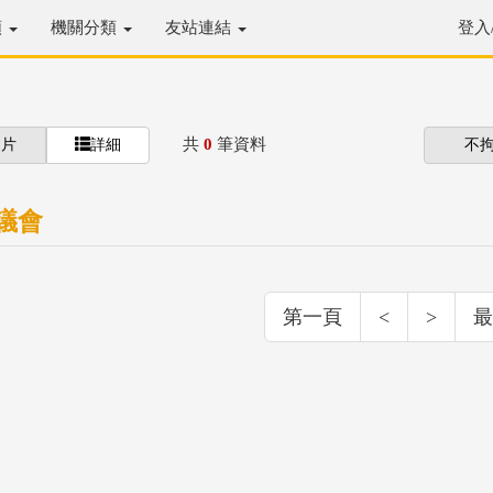
類
機關分類
友站連結
登入
共
0
筆資料
圖片
詳細
不
議會
第一頁
<
>
最