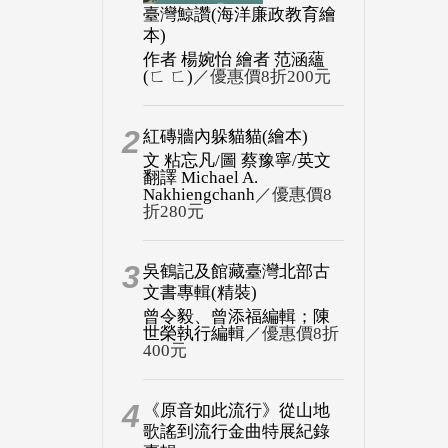
臺灣鯨讚(海洋廉政教育繪
本)
作者 楊婉怡 繪者 范涵蘊
(ㄈ ㄈ)
／優惠價8折200元
2
紅磚牆內躲貓貓(繪本)
文 粘忘凡/圖 蔡豫寧/英文
翻譯 Michael A.
Nakhiengchanh
／優惠價8
折280元
3
吳鶴記及館藏臺灣北部古
文書專輯(精裝)
曾令毅、曾添福編輯；陳
世榮執行編輯
／優惠價8折
400元
4
《原音如此流行》從山地
歌謠到流行金曲特展紀錄