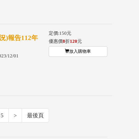
定價:150元
)報告112年
優惠價
8
折
120
元
放入購物車
3/12/01
5
>
最後頁