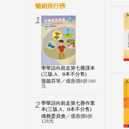
暢銷排行榜
1
學華語向前走第七冊課本
(三版,A、B本不分售)
孫懿芬等
／優惠價8折160
元
2
學華語向前走第七冊作業
本(三版,A、B本不分售)
僑務委員會
／優惠價8折
128元