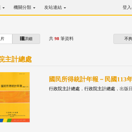
類
機關分類
友站連結
登入
共
98
筆資料
圖片
詳細
不
院主計總處
國民所得統計年報－民國113年(11
行政院主計總處
，
行政院主計總處
，出版日：