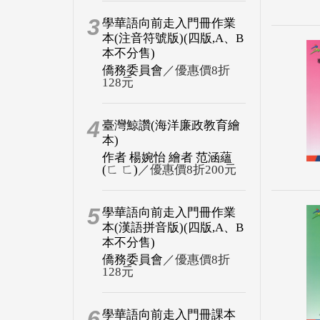
3
學華語向前走入門冊作業
本(注音符號版)(四版,A、B
本不分售)
僑務委員會
／優惠價8折
128元
4
臺灣鯨讚(海洋廉政教育繪
本)
作者 楊婉怡 繪者 范涵蘊
(ㄈ ㄈ)
／優惠價8折200元
5
學華語向前走入門冊作業
本(漢語拼音版)(四版,A、B
本不分售)
僑務委員會
／優惠價8折
128元
6
學華語向前走入門冊課本