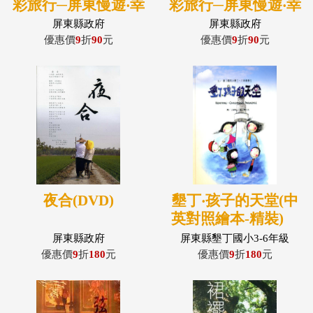
彩旅行─屏東慢遊‧幸
彩旅行─屏東慢遊‧幸
福輕旅行觀光導覽手
福輕旅行觀光導覽手
屏東縣政府
屏東縣政府
冊(英文版)
冊(日文版)
優惠價
9
折
90
元
優惠價
9
折
90
元
夜合(DVD)
墾丁‧孩子的天堂(中
英對照繪本-精裝)
★第四屆國家出版
屏東縣政府
屏東縣墾丁國小3-6年級
獎 入選
優惠價
9
折
180
元
優惠價
9
折
180
元