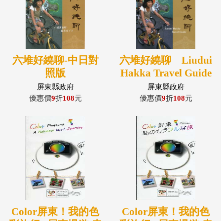
六堆好繞聊-中日對
六堆好繞聊 Liudui
照版
Hakka Travel Guide
(中英對照)
屏東縣政府
屏東縣政府
優惠價
9
折
108
元
優惠價
9
折
108
元
Color屏東！我的色
Color屏東！我的色