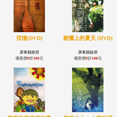
弦憶(DVD)
裙擺上的夏天 (DVD)
屏東縣政府
屏東縣政府
優惠價
9
折
180
元
優惠價
9
折
180
元