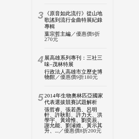
3
《原音如此流行》從山地
歌謠到流行金曲特展紀錄
專輯
葉宗哲主編
／優惠價9折
270元
4
展高雄系列專刊：三社三
味–茂林特展
行政法人高雄市立歷史博
物館
／優惠價9折180元
5
2014年生物奧林匹亞國家
代表選拔競賽試題解析
張哲睿、張若愚、呂明
軒、許耿彰、許力天、洪
學宇、黃靖惟、劉奕辰、
謝允能、劉濬維、黃示其
升、...
／優惠價8折200元