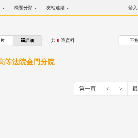
類
機關分類
友站連結
登入
共
0
筆資料
圖片
詳細
不
高等法院金門分院
第一頁
<
>
最