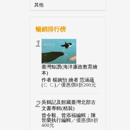
其他
暢銷排行榜
1
臺灣鯨讚(海洋廉政教育繪
本)
作者 楊婉怡 繪者 范涵蘊
(ㄈ ㄈ)
／優惠價8折200元
2
吳鶴記及館藏臺灣北部古
文書專輯(精裝)
曾令毅、曾添福編輯；陳
世榮執行編輯
／優惠價8折
400元