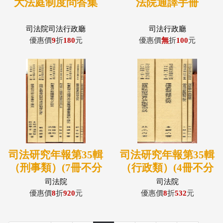
大法庭制度問答集
法院通譯手冊
司法院司法行政廳
司法行政廳
優惠價
9
折
180
元
優惠價
無
折
100
元
司法研究年報第35輯
司法研究年報第35輯
（刑事類）(7冊不分
（行政類）(4冊不分
售)
售)
司法院
司法院
優惠價
8
折
920
元
優惠價
8
折
532
元