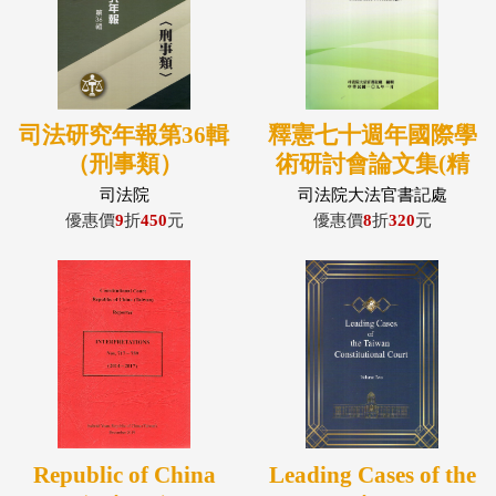
司法研究年報第36輯
釋憲七十週年國際學
（刑事類）
術研討會論文集(精
裝)
司法院
司法院大法官書記處
優惠價
9
折
450
元
優惠價
8
折
320
元
Republic of China
Leading Cases of the