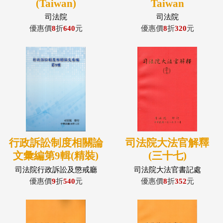
(Taiwan)
Taiwan
constitutional court
Constitutional Court
司法院
司法院
reporter
Volume Two(精裝)
優惠價
8
折
640
元
優惠價
8
折
320
元
interpretations
Nos.717-759 (2014-
2017)
行政訴訟制度相關論
司法院大法官解釋
文彙編第9輯(精裝)
(三十七)
司法院行政訴訟及懲戒廳
司法院大法官書記處
優惠價
9
折
540
元
優惠價
8
折
352
元