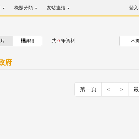
類
機關分類
友站連結
登入
共
0
筆資料
圖片
詳細
不
政府
第一頁
<
>
最