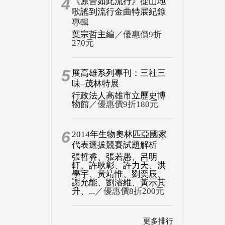
4
《原音如此流行》從山地
歌謠到流行金曲特展紀錄
專輯
葉宗哲主編
／優惠價9折
270元
5
展高雄系列專刊：三社三
味–茂林特展
行政法人高雄市立歷史博
物館
／優惠價9折180元
6
2014年生物奧林匹亞國家
代表選拔競賽試題解析
張哲睿、張若愚、呂明
軒、許耿彰、許力天、洪
學宇、黃靖惟、劉奕辰、
謝允能、劉濬維、黃示其
升、...
／優惠價8折200元
更多排行