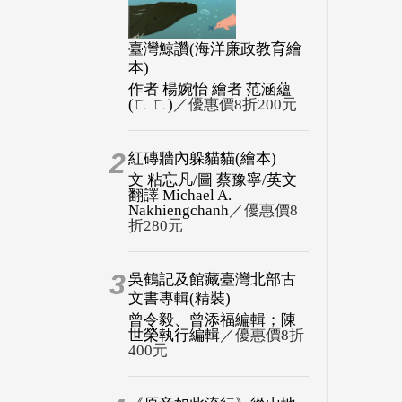
臺灣鯨讚(海洋廉政教育繪
本)
作者 楊婉怡 繪者 范涵蘊
(ㄈ ㄈ)
／優惠價8折200元
2
紅磚牆內躲貓貓(繪本)
文 粘忘凡/圖 蔡豫寧/英文
翻譯 Michael A.
Nakhiengchanh
／優惠價8
折280元
3
吳鶴記及館藏臺灣北部古
文書專輯(精裝)
曾令毅、曾添福編輯；陳
世榮執行編輯
／優惠價8折
400元