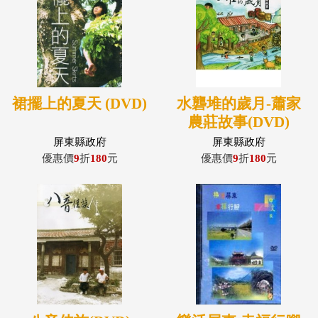
裙擺上的夏天 (DVD)
水礱堆的歲月-蕭家
農莊故事(DVD)
屏東縣政府
屏東縣政府
優惠價
9
折
180
元
優惠價
9
折
180
元