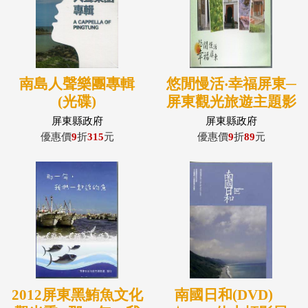
南島人聲樂團專輯
悠閒慢活‧幸福屏東─
(光碟)
屏東觀光旅遊主題影
片 (DVD)
屏東縣政府
屏東縣政府
優惠價
9
折
315
元
優惠價
9
折
89
元
2012屏東黑鮪魚文化
南國日和(DVD)