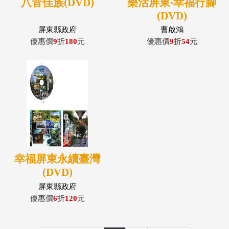
八音佳族(DVD)
樂活屏東‧幸福行腳
(DVD)
屏東縣政府
曹啟鴻
優惠價
9
折
180
元
優惠價
9
折
54
元
幸福屏東永續臺灣
(DVD)
屏東縣政府
優惠價
6
折
120
元