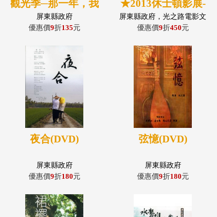
觀光季─那一年，我
★2013休士頓影展-
們一起追的魚(DVD)
白金牌獎
屏東縣政府
屏東縣政府，光之路電影文
化事業有限公司
優惠價
9
折
135
元
優惠價
9
折
450
元
夜合(DVD)
弦憶(DVD)
屏東縣政府
屏東縣政府
優惠價
9
折
180
元
優惠價
9
折
180
元